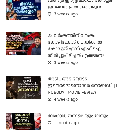
വീണ്ടും ഇരുട്ടിലായോ കേരളം?
ജനങ്ങൾ പ്രതികരിക്കുന്നു
3 weeks ago
23 വർഷത്തിന് ശേഷം
കോഴിക്കോട് മെഡിക്കൽ
കോളേജ് എസ്.എഫ്.ഐ
തിരിച്ചുപിടിച്ചത് എങ്ങനെ?
3 weeks ago
അടി... അടിയോടടി...
ഇതൊരൊന്നൊന്നര നോബഡി | I
NOBODY | MOVIE REVIEW
4 weeks ago
ബംഗാള്‍ ഇന്നലെയും ഇന്നും
1 month ago