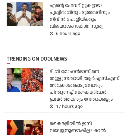
എന്റെ ഫേവറിറ്റുകളായ
പൃഥ്വിരാജിനും ദുല്‍ഖറിനും
നിവിന്‍ പോളിയ്ക്കും
വിജയാശംസകള്‍: സൂര്യ
6 hours ago
TRENDING ON DOOLNEWS
ടി.ജി മോഹന്‍ദാസിനെ
തള്ളുന്നതായി ആര്‍.എസ്.എസ്
അവകാശപ്പെടുമ്പോഴും
പിന്തുണച്ച് സംഘപരിവാര്‍
പ്രവര്‍ത്തകരും നേതാക്കളും
17 hours ago
കൈരളിയില്‍ ഇനി
വല്യേട്ടനുണ്ടാകില്ല? കാല്‍