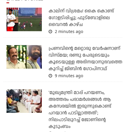
കാലിന് വിശ്രമം! കൈ കൊണ്ട്
ഗോളടിപ്പിച്ചു; ഫുട്‌ബോളിലെ
വൈറല്‍ കാഴ്ച
2 minutes ago
പ്രണവിന്റെ മറ്റൊരു വേർഷനാണ്
വിസ്മയ; രണ്ടു പേരുടെയും
കൂടെയുള്ള അഭിനയാനുഭവത്തെ
കുറിച്ച് ജിബിൻ ഗോപിനാഥ്
9 minutes ago
'മുഖ്യമന്ത്രി മാപ്പ് പറയണം,
അത്തരം പരാമര്‍ശങ്ങള്‍ ആ
കസേരയില്‍ ഇരുന്നുകൊണ്ട്
പറയാന്‍ പാടില്ലാത്തത്';
നിലപാടിലുറച്ച് ജോണിന്റെ
കുടുംബം