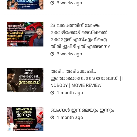
3 weeks ago
23 വർഷത്തിന് ശേഷം
കോഴിക്കോട് മെഡിക്കൽ
കോളേജ് എസ്.എഫ്.ഐ
തിരിച്ചുപിടിച്ചത് എങ്ങനെ?
3 weeks ago
അടി... അടിയോടടി...
ഇതൊരൊന്നൊന്നര നോബഡി | I
NOBODY | MOVIE REVIEW
1 month ago
ബംഗാള്‍ ഇന്നലെയും ഇന്നും
1 month ago