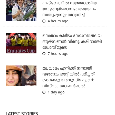
ഫുട്ബോളില്‍ സ്വന്തമാക്കിയ
നേട്ടങ്ങളിലൊന്നും അദ്ദേഹം
സന്തുഷ്ടനല്ല: മോഡ്രിച്ച്
4 hours ago
ഒമ്പതാം കിരീടം നേടാനിറങ്ങിയ
ആഴ്സണല്‍ വീണു; കപ്പ് റാഞ്ചി
ഡോര്‍ട്മുണ്ട്
7 hours ago
മലയാളം എനിക്ക് നന്നായി
വഴങ്ങും, ഊട്ടിയില്‍ പഠിച്ചത്
കൊണ്ടുള്ള ബുദ്ധിമുട്ടാണ്:
വിസ്മയ മോഹന്‍ലാല്‍
1 day ago
LATEST STORIES