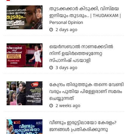
തുടക്കക്കാര്‍ കിടുക്കി, വിസ്മയ
ഇനിയും തുടരും... | THUDAKKAM |
Personal Opinion
2 days ago
ഒയര്‍സബാൽ നാണക്കേടിൽ
നിന്ന് ഉയിർത്തെഴുന്നേറ്റ
സ്പാനിഷ് പടയാളി
3 days ago
കേന്ദ്രം തിരുത്തുക തന്നെ വേണ്ടി
വരും പുതിയ പിള്ളേരാണ് സമരം
ചെയ്യുന്നത്
2 weeks ago
വീണ്ടും ഇരുട്ടിലായോ കേരളം?
ജനങ്ങൾ പ്രതികരിക്കുന്നു