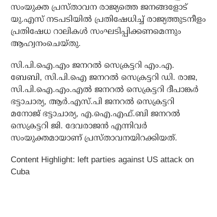
സംയുക്ത പ്രസ്താവന രാജ്യത്തെ ജനങ്ങളോട്
യു.എസ് നടപടിയിൽ പ്രതിഷേധിച്ച് രാജ്യത്തുടനീളം
പ്രതിഷേധ റാലികൾ സംഘടിപ്പിക്കണമെന്നും
ആഹ്വനംചെയ്തു.
സി.പി.ഐ.എം ജനറൽ സെക്രട്ടറി എം.എ.
ബേബി, സി.പി.ഐ ജനറൽ സെക്രട്ടറി ഡി. രാജ,
സി.പി.ഐ.എം.എൽ ജനറൽ സെക്രട്ടറി ദീപാങ്കർ
ഭട്ടാചാര്യ, ആർ.എസ്.പി ജനറൽ സെക്രട്ടറി
മനോജ് ഭട്ടാചാര്യ, എ.ഐ.എഫ്.ബി ജനറൽ
സെക്രട്ടറി ജി. ദേവരാജൻ എന്നിവർ
സംയുക്തമായാണ് പ്രസ്‌താവനയിറക്കിയത്.
Content Highlight: left parties against US attack on
Cuba