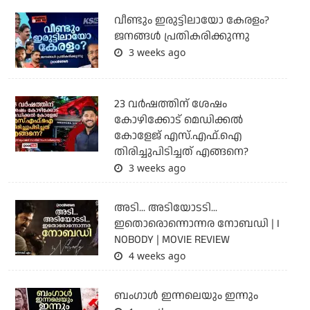
വീണ്ടും ഇരുട്ടിലായോ കേരളം?
ജനങ്ങൾ പ്രതികരിക്കുന്നു
3 weeks ago
23 വർഷത്തിന് ശേഷം
കോഴിക്കോട് മെഡിക്കൽ
കോളേജ് എസ്.എഫ്.ഐ
തിരിച്ചുപിടിച്ചത് എങ്ങനെ?
3 weeks ago
അടി... അടിയോടടി...
ഇതൊരൊന്നൊന്നര നോബഡി | I
NOBODY | MOVIE REVIEW
4 weeks ago
ബംഗാള്‍ ഇന്നലെയും ഇന്നും