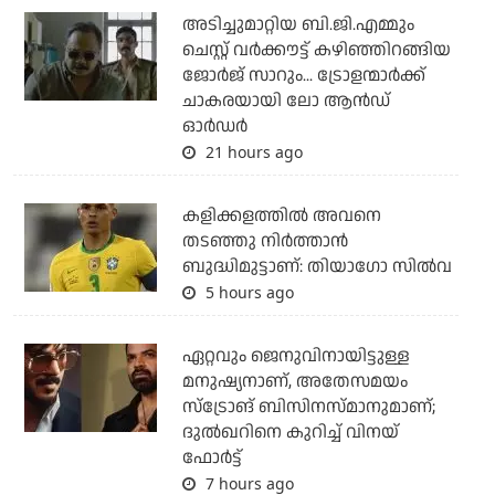
അടിച്ചുമാറ്റിയ ബി.ജി.എമ്മും
ചെസ്റ്റ് വര്‍ക്കൗട്ട് കഴിഞ്ഞിറങ്ങിയ
ജോര്‍ജ് സാറും... ട്രോളന്മാര്‍ക്ക്
ചാകരയായി ലോ ആന്‍ഡ്
ഓര്‍ഡര്‍
21 hours ago
കളിക്കളത്തില്‍ അവനെ
തടഞ്ഞു നിര്‍ത്താന്‍
ബുദ്ധിമുട്ടാണ്: തിയാഗോ സില്‍വ
5 hours ago
ഏറ്റവും ജെനുവിനായിട്ടുള്ള
മനുഷ്യനാണ്, അതേസമയം
സ്‌ട്രോങ് ബിസിനസ്മാനുമാണ്;
ദുല്‍ഖറിനെ കുറിച്ച് വിനയ്
ഫോര്‍ട്ട്
7 hours ago