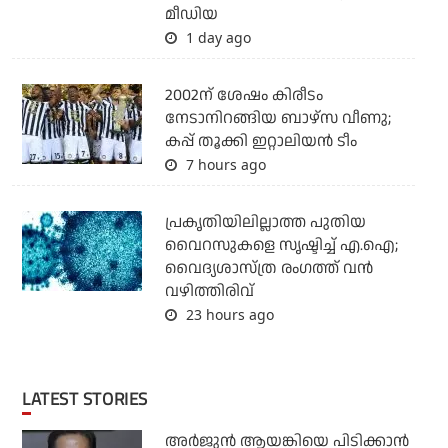
മീഡിയ
1 day ago
2002ന് ശേഷം കിരീടം
നേടാനിറങ്ങിയ ബാഴ്സ വീണു;
കപ്പ് തൂക്കി ഇറ്റാലിയൻ ടീം
7 hours ago
പ്രകൃതിയിലില്ലാത്ത പുതിയ
വൈറസുകളെ സൃഷ്ടിച്ച് എ.ഐ;
വൈദ്യശാസ്ത്ര രംഗത്ത് വന്‍
വഴിത്തിരിവ്
23 hours ago
LATEST STORIES
അര്‍ജുന്‍ ആയങ്കിയെ പിടിക്കാന്‍