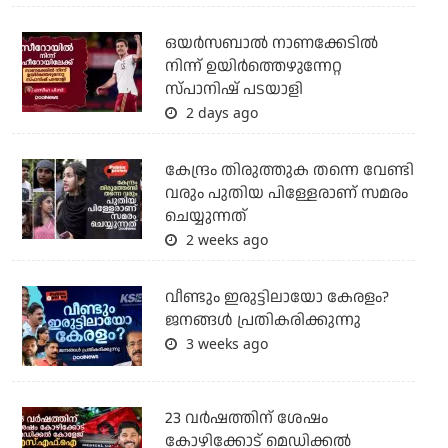
ഒയര്‍സബാൽ നാണക്കേടിൽ
നിന്ന് ഉയിർത്തെഴുന്നേറ്റ
സ്പാനിഷ് പടയാളി
2 days ago
കേന്ദ്രം തിരുത്തുക തന്നെ വേണ്ടി
വരും പുതിയ പിള്ളേരാണ് സമരം
ചെയ്യുന്നത്
2 weeks ago
വീണ്ടും ഇരുട്ടിലായോ കേരളം?
ജനങ്ങൾ പ്രതികരിക്കുന്നു
3 weeks ago
23 വർഷത്തിന് ശേഷം
കോഴിക്കോട് മെഡിക്കൽ