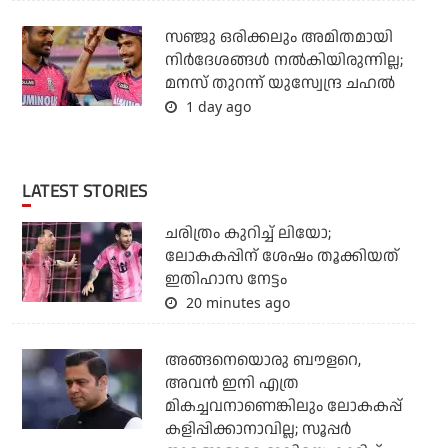
സഞ്ജു ഒരിക്കലും അമിതമായി
നിര്‍ദേശങ്ങള്‍ നല്‍കിയിരുന്നില്ല;
മനസ് തുറന്ന് യുസ്വേന്ദ്ര ചഹല്‍
1 day ago
LATEST STORIES
ചരിത്രം കുറിച്ച് ലിയോ;
ലോകകപ്പിന് ശേഷം തൂക്കിയത്
ഇതിഹാസ നേട്ടം
20 minutes ago
അങ്ങനെയൊരു ബൗളറെ,
അവന്‍ ഇനി എത്ര
മികച്ചവനാണെങ്കിലും ലോകകപ്പ്
കളിപ്പിക്കാനാവില്ല; സൂപ്പര്‍