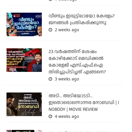
വീണ്ടും ഇരുട്ടിലായോ കേരളം?
ജനങ്ങൾ പ്രതികരിക്കുന്നു
2 weeks ago
23 വർഷത്തിന് ശേഷം
കോഴിക്കോട് മെഡിക്കൽ
കോളേജ് എസ്.എഫ്.ഐ
തിരിച്ചുപിടിച്ചത് എങ്ങനെ?
3 weeks ago
അടി... അടിയോടടി...
ഇതൊരൊന്നൊന്നര നോബഡി | I
NOBODY | MOVIE REVIEW
4 weeks ago