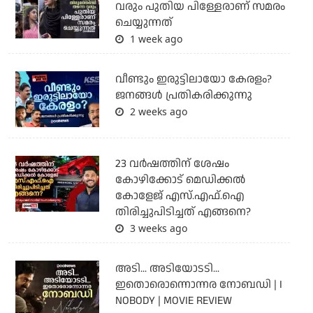
വരും പുതിയ പിള്ളേരാണ് സമരം
ചെയ്യുന്നത്
1 week ago
വീണ്ടും ഇരുട്ടിലായോ കേരളം?
ജനങ്ങൾ പ്രതികരിക്കുന്നു
2 weeks ago
23 വർഷത്തിന് ശേഷം
കോഴിക്കോട് മെഡിക്കൽ
കോളേജ് എസ്.എഫ്.ഐ
തിരിച്ചുപിടിച്ചത് എങ്ങനെ?
3 weeks ago
അടി... അടിയോടടി...
ഇതൊരൊന്നൊന്നര നോബഡി | I
NOBODY | MOVIE REVIEW