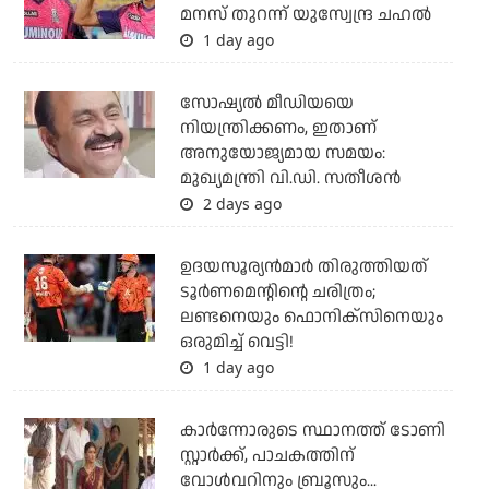
മനസ് തുറന്ന് യുസ്വേന്ദ്ര ചഹല്‍
1 day ago
സോഷ്യല്‍ മീഡിയയെ
നിയന്ത്രിക്കണം, ഇതാണ്
അനുയോജ്യമായ സമയം:
മുഖ്യമന്ത്രി വി.ഡി. സതീശന്‍
2 days ago
ഉദയസൂര്യന്‍മാര്‍ തിരുത്തിയത്
ടൂര്‍ണമെന്റിന്റെ ചരിത്രം;
ലണ്ടനെയും ഫൊനിക്‌സിനെയും
ഒരുമിച്ച് വെട്ടി!
1 day ago
കാര്‍ന്നോരുടെ സ്ഥാനത്ത് ടോണി
സ്റ്റാര്‍ക്ക്, പാചകത്തിന്
വോള്‍വറിനും ബ്രൂസും...