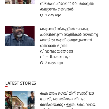
സ്‌പൈഡര്‍മാന്റെ 90s സ്റ്റൈല്‍
കല്യാണം വൈറല്‍
1 day ago
പ്രൈവറ്റ് സ്‌കൂളില്‍ മക്കളെ
പഠിപ്പിക്കുന്ന സ്ത്രീകള്‍ സൗജന്യ
ബസില്‍ തള്ളിക്കയറുന്നെന്ന്
ഗതാഗത മന്ത്രി;
വിവാദമായതോടെ
വിശദീകരണവും
2 days ago
LATEST STORIES
ഐ ആം ഗെയിമിന് ബജറ്റ് 120
കോടി, ബെത്‌ലഹേമിനും
ഖലീഫയ്ക്കും ഇത്ര; വൈറലായി