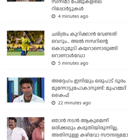
സിനിമാ പേജുകളിലെ
റിപ്പോര്‍ട്ടുകള്‍
4 minutes ago
ചരിത്രം കുറിക്കാന്‍ വേണ്ടത്
വെറും... അല്‍ നസറിന്റെ
കൊടുമുടി കയറാനൊരുങ്ങി
റൊണാള്‍ഡോ
5 minutes ago
അദ്ദേഹം ഇനിയും ഒരുപാട് ദൂരം
മുന്നോട്ടുപോകാനുണ്ട്: മുഹമ്മദ്
കൈഫ്
22 minutes ago
ഞാൻ നടൻ ആകുമെന്ന്
ഒരിക്കലും കരുതിയിരുന്നില്ല,
അതിനുള്ള കഴിവോ സൗന്ദര്യമോ