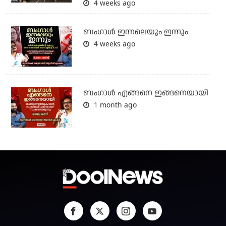
4 weeks ago
ബംഗാള്‍ ഇന്നലെയും ഇന്നും
4 weeks ago
ബം​ഗാൾ എങ്ങനെ ഇങ്ങനെയായി
1 month ago