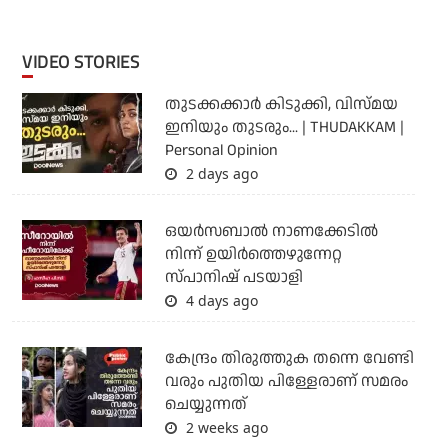
VIDEO STORIES
തുടക്കക്കാര്‍ കിടുക്കി, വിസ്മയ
ഇനിയും തുടരും... | THUDAKKAM |
Personal Opinion
2 days ago
ഒയര്‍സബാൽ നാണക്കേടിൽ
നിന്ന് ഉയിർത്തെഴുന്നേറ്റ
സ്പാനിഷ് പടയാളി
4 days ago
കേന്ദ്രം തിരുത്തുക തന്നെ വേണ്ടി
വരും പുതിയ പിള്ളേരാണ് സമരം
ചെയ്യുന്നത്
2 weeks ago