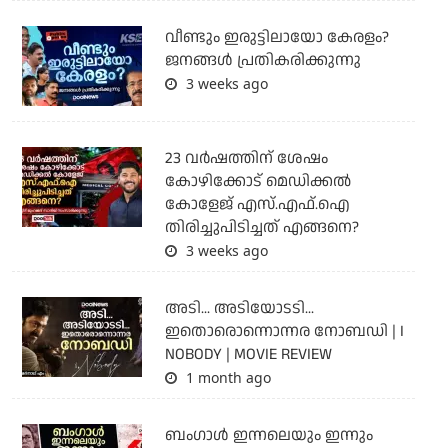
വീണ്ടും ഇരുട്ടിലായോ കേരളം?
ജനങ്ങൾ പ്രതികരിക്കുന്നു
3 weeks ago
23 വർഷത്തിന് ശേഷം
കോഴിക്കോട് മെഡിക്കൽ
കോളേജ് എസ്.എഫ്.ഐ
തിരിച്ചുപിടിച്ചത് എങ്ങനെ?
3 weeks ago
അടി... അടിയോടടി...
ഇതൊരൊന്നൊന്നര നോബഡി | I
NOBODY | MOVIE REVIEW
1 month ago
ബംഗാള്‍ ഇന്നലെയും ഇന്നും