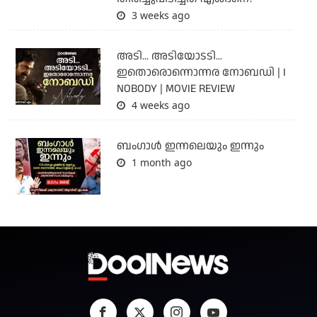
3 weeks ago
അടി... അടിയോടടി...
ഇതൊരൊന്നൊന്നര നോബഡി | I
NOBODY | MOVIE REVIEW
4 weeks ago
ബംഗാള്‍ ഇന്നലെയും ഇന്നും
1 month ago