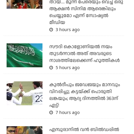
തായ്.... മൂന്ന് പേരെയും വെച്ച് ഒരു
ആക്ഷന്‍ സിനിമ ആരെങ്കിലും
ചെയ്യുമോ എന്ന് സോഷ്യല്‍
മീഡിയ
3 hours ago
സൗദി കൊളോണിയല്‍ നയം
തുടര്‍ന്നാല്‍ അത് അവരുടെ
നാശത്തിലേക്കെന്ന് ഹൂത്തികള്‍
5 hours ago
കുല്‍ദീപും ജഡേജയും മാനവും
വിറപ്പിച്ചു; കട്ടയ്ക്ക് പൊരുതി
ലങ്കയും; ആദ്യ ദിനത്തില്‍ 363ന്
എട്ട്!
7 hours ago
എമ്പുരാനില്‍ വന്‍ ബില്‍ഡപ്പില്‍