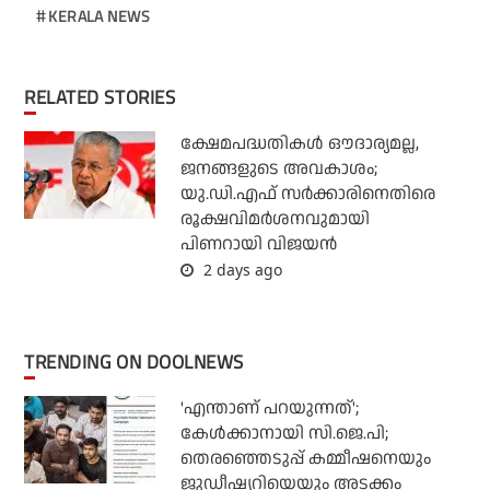
KERALA NEWS
RELATED STORIES
ക്ഷേമപദ്ധതികള്‍ ഔദാര്യമല്ല,
ജനങ്ങളുടെ അവകാശം;
യു.ഡി.എഫ് സര്‍ക്കാരിനെതിരെ
രൂക്ഷവിമര്‍ശനവുമായി
പിണറായി വിജയന്‍
2 days ago
TRENDING ON DOOLNEWS
'എന്താണ് പറയുന്നത്';
കേള്‍ക്കാനായി സി.ജെ.പി;
തെരഞ്ഞെടുപ്പ് കമ്മീഷനെയും
ജുഡീഷ്യറിയെയും അടക്കം