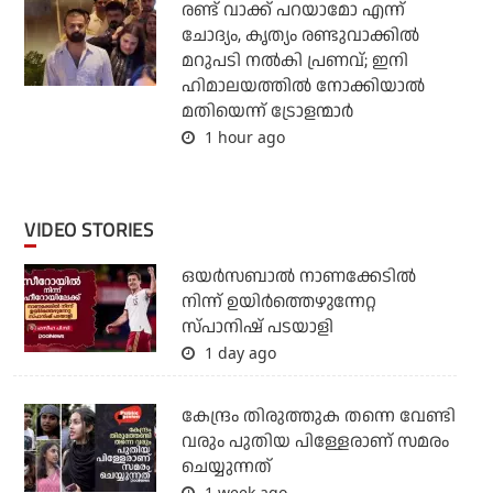
രണ്ട് വാക്ക് പറയാമോ എന്ന്
ചോദ്യം, കൃത്യം രണ്ടുവാക്കില്‍
മറുപടി നല്‍കി പ്രണവ്; ഇനി
ഹിമാലയത്തില്‍ നോക്കിയാല്‍
മതിയെന്ന് ട്രോളന്മാര്‍
1 hour ago
VIDEO STORIES
ഒയര്‍സബാൽ നാണക്കേടിൽ
നിന്ന് ഉയിർത്തെഴുന്നേറ്റ
സ്പാനിഷ് പടയാളി
1 day ago
കേന്ദ്രം തിരുത്തുക തന്നെ വേണ്ടി
വരും പുതിയ പിള്ളേരാണ് സമരം
ചെയ്യുന്നത്
1 week ago