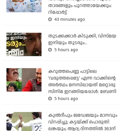
താരങ്ങളും പുറത്തായേക്കും:
റിപ്പോര്‍ട്ട്
43 minutes ago
തുടക്കക്കാര്‍ കിടുക്കി, വിസ്മയ
ഇനിയും തുടരും...
5 hours ago
കറുത്തപെണ്ണ പാട്ടിലെ
'വരുത്തപ്പെട്ടേ' എന്ന വാക്കിന്റെ
അർത്ഥം മനസിലായത് മറ്റൊരു
സിനിമ ഇറങ്ങിയപ്പോൾ: ബേണി
5 hours ago
കുല്‍ദീപും ജഡേജയും മാനവും
വിറപ്പിച്ചു; കട്ടയ്ക്ക് പൊരുതി
ലങ്കയും; ആദ്യ ദിനത്തില്‍ 363ന്