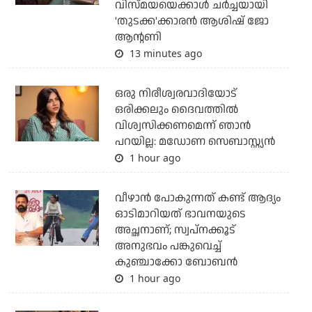
വിസ്മയയെക്കാള്‍ ചര്‍ച്ചയായി
'തുടക്ക'ക്കാരന്‍ ആശിഷ് ജോ
ആന്റണി
13 minutes ago
ഒരു നിരീശ്വരവാദിയോട്
ഒരിക്കലും ദൈവത്തിൽ
വിശ്വസിക്കണമെന്ന് ഞാൻ
പറയില്ല: മഡോണ സെബാസ്റ്റ്യൻ
1 hour ago
വീഴാന്‍ പോകുന്നത് കണ്ട് ആദ്യം
ഓടിമാറിയത് ഭാവനയുടെ
അച്ഛനാണ്; സ്വപ്‌നക്കൂട്
അനുഭവം പങ്കുവെച്ച്
കുഞ്ചാക്കോ ബോബന്‍
1 hour ago