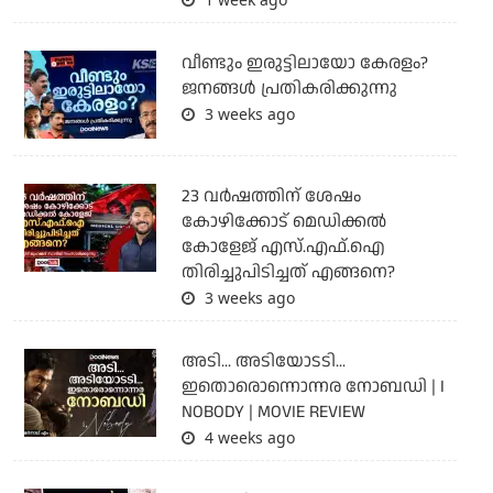
വീണ്ടും ഇരുട്ടിലായോ കേരളം?
ജനങ്ങൾ പ്രതികരിക്കുന്നു
3 weeks ago
23 വർഷത്തിന് ശേഷം
കോഴിക്കോട് മെഡിക്കൽ
കോളേജ് എസ്.എഫ്.ഐ
തിരിച്ചുപിടിച്ചത് എങ്ങനെ?
3 weeks ago
അടി... അടിയോടടി...
ഇതൊരൊന്നൊന്നര നോബഡി | I
NOBODY | MOVIE REVIEW
4 weeks ago