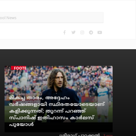
FOOTBALL
മികച്ച താരം, അദ്ദേഹം
വര്‍ഷങ്ങളായി സ്ഥിരതയോടെയാണ്
കളിക്കുന്നത്; തുറന്ന് പറഞ്ഞ്
സ്പാനിഷ് ഇതിഹാസം കാര്‍ലസ്
പുയോള്‍
3 min
ശ്രീരാഗ് പാറക്കല്‍