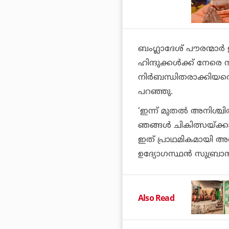
ബംഗ്ലാദേശ് പൗരന്മാ
ഹിന്ദുക്കൾക്ക് നേരെ
നിർബന്ധിതരാക്കിയത
പറഞ്ഞു.
‘ഇന്ന് മുതൽ അനിശ്ച
ഞങ്ങൾ ചികിത്സയ്ക്കായി 
ഇത് പ്രാഥമികമായി അ
ഉദ്യോഗസ്ഥൻ സുബ്രാൻ
Also Read