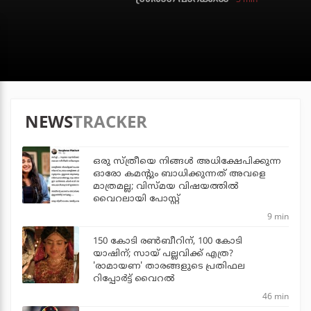
NEWS
TRACKER
ഒരു സ്ത്രീയെ നിങ്ങള്‍ അധിക്ഷേപിക്കുന്ന
ഓരോ കമന്റും ബാധിക്കുന്നത് അവളെ
മാത്രമല്ല; വിസ്മയ വിഷയത്തില്‍
വൈറലായി പോസ്റ്റ്
9 min
150 കോടി രൺബീറിന്, 100 കോടി
യാഷിന്; സായ് പല്ലവിക്ക് എത്ര?
'രാമായണ' താരങ്ങളുടെ പ്രതിഫല
റിപ്പോർട്ട് വൈറൽ
46 min