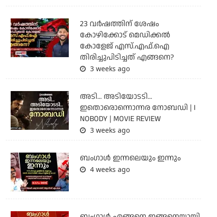
23 വർഷത്തിന് ശേഷം
കോഴിക്കോട് മെഡിക്കൽ
കോളേജ് എസ്.എഫ്.ഐ
തിരിച്ചുപിടിച്ചത് എങ്ങനെ?
3 weeks ago
അടി... അടിയോടടി...
ഇതൊരൊന്നൊന്നര നോബഡി | I
NOBODY | MOVIE REVIEW
3 weeks ago
ബംഗാള്‍ ഇന്നലെയും ഇന്നും
4 weeks ago
ബം​ഗാൾ എങ്ങനെ ഇങ്ങനെയായി