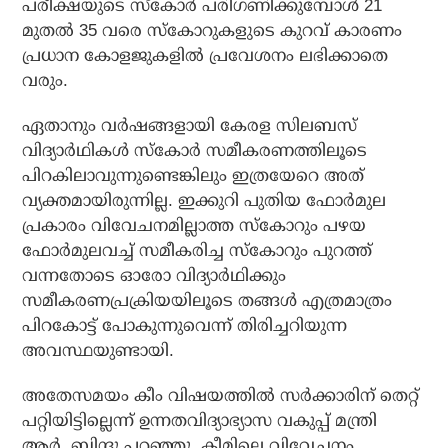
പരീക്ഷയുടെ സ്കോർ പരിഗണിക്കുമ്പോൾ 21
മുതൽ 35 വരെ സ്കോറുകളുടെ കുറവ് കാരണം
പ്രധാന കോളജുകളിൽ പ്രവേശനം ലഭിക്കാതെ
വരും.
ഏതാനും വർഷങ്ങളായി കേരള സിലബസ്
വിദ്യാർഥികൾ സ്കോർ സമീകരണത്തിലൂടെ
പിറകിലാവുന്നുണ്ടെങ്കിലും ഇത്രയേറെ അത്
വ്യക്തമായിരുന്നില്ല. ഇക്കുറി പുതിയ ഫോർമുല
പ്രകാരം വിവേചനമില്ലാത്ത സ്കോറും പഴയ
ഫോർമുലവച്ച് സമീകരിച്ച സ്കോറും പുറത്ത്
വന്നതോടെ ഓരോ വിദ്യാർഥിക്കും
സമീകരണപ്രക്രിയയിലൂടെ തങ്ങൾ എത്രമാത്രം
പിറകോട്ട് പോകുന്നുവെന്ന് തിരിച്ചറിയുന്ന
അവസ്ഥയുണ്ടായി.
അതേസമയം കീം വിഷയത്തിൽ സർക്കാരിന് തെറ്റ്
പറ്റിയിട്ടില്ലെന്ന് ഉന്നതവിദ്യാഭ്യാസ വകുപ്പ് മന്ത്രി
ആർ. ബിന്ദു പറഞ്ഞു. കീമിലെ വിവേചനം