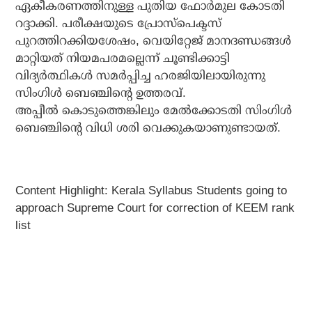
ഏകീകരണത്തിനുള്ള പുതിയ ഫോര്‍മുല കോടതി
റദ്ദാക്കി. പരീക്ഷയുടെ പ്രോസ്‌പെക്ടസ്
പുറത്തിറക്കിയശേഷം, വെയിറ്റേജ് മാനദണ്ഡങ്ങള്‍
മാറ്റിയത് നിയമപരമല്ലെന്ന് ചൂണ്ടിക്കാട്ടി
വിദ്യര്‍ത്ഥികള്‍ സമര്‍പ്പിച്ച ഹരജിയിലായിരുന്നു
സിംഗിള്‍ ബെഞ്ചിന്റെ ഉത്തരവ്.
അപ്പീൽ കൊടുത്തെങ്കിലും മേൽക്കോടതി സിംഗിൾ
ബെഞ്ചിന്റെ വിധി ശരി വെക്കുകയാണുണ്ടായത്.
Content Highlight: Kerala Syllabus Students going to
approach Supreme Court for correction of KEEM rank
list