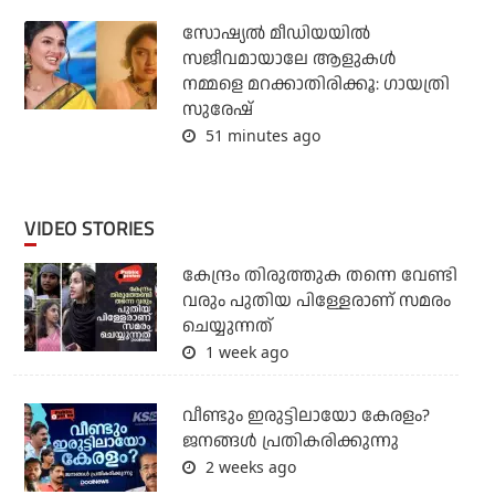
സോഷ്യൽ മീഡിയയിൽ
സജീവമായാലേ ആളുകൾ
നമ്മളെ മറക്കാതിരിക്കൂ: ഗായത്രി
സുരേഷ്
51 minutes ago
VIDEO STORIES
കേന്ദ്രം തിരുത്തുക തന്നെ വേണ്ടി
വരും പുതിയ പിള്ളേരാണ് സമരം
ചെയ്യുന്നത്
1 week ago
വീണ്ടും ഇരുട്ടിലായോ കേരളം?
ജനങ്ങൾ പ്രതികരിക്കുന്നു
2 weeks ago