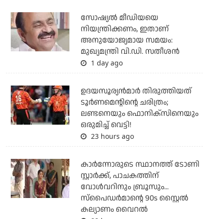
സോഷ്യല്‍ മീഡിയയെ
നിയന്ത്രിക്കണം, ഇതാണ്
അനുയോജ്യമായ സമയം:
മുഖ്യമന്ത്രി വി.ഡി. സതീശന്‍
1 day ago
ഉദയസൂര്യന്‍മാര്‍ തിരുത്തിയത്
ടൂര്‍ണമെന്റിന്റെ ചരിത്രം;
ലണ്ടനെയും ഫൊനിക്‌സിനെയും
ഒരുമിച്ച് വെട്ടി!
23 hours ago
കാര്‍ന്നോരുടെ സ്ഥാനത്ത് ടോണി
സ്റ്റാര്‍ക്ക്, പാചകത്തിന്
വോള്‍വറിനും ബ്രൂസും...
സ്‌പൈഡര്‍മാന്റെ 90s സ്റ്റൈല്‍
കല്യാണം വൈറല്‍