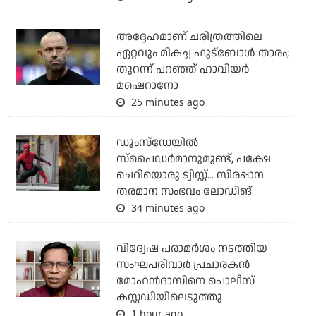
അദ്ദേഹമാണ് ചരിത്രത്തിലെ
ഏറ്റവും മികച്ച ഫുട്‌ബോള്‍ താരം;
തുറന്ന് പറഞ്ഞ് ഹാവിയര്‍
മഷെറാനോ
25 minutes ago
ഡൂംസ്‌ഡേയില്‍
സ്‌പൈഡര്‍മാനുമുണ്ട്, പക്ഷേ
ചെറിയൊരു ട്വിസ്റ്റ്... സിരപ്പാന
തരമാന സംഭവം ലോഡിങ്
34 minutes ago
വിദ്വേഷ പരാമര്‍ശം നടത്തിയ
സംഘപരിവാര്‍ പ്രചാരകന്‍
മോഹന്‍ദാസിനെ പൊലീസ്
കസ്റ്റഡിയിലെടുത്തു
1 hour ago