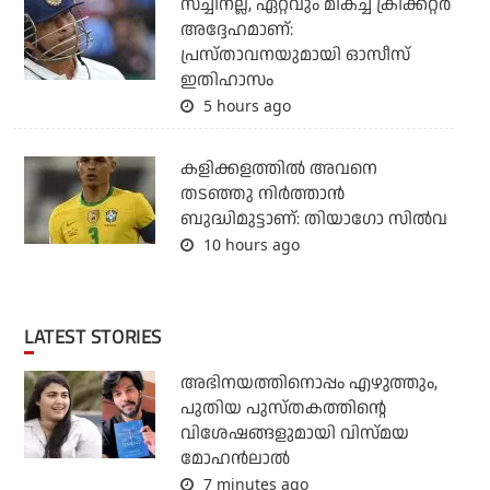
സച്ചിനല്ല, ഏറ്റവും മികച്ച ക്രിക്കറ്റര്‍
അദ്ദേഹമാണ്:
പ്രസ്താവനയുമായി ഓസീസ്
ഇതിഹാസം
5 hours ago
കളിക്കളത്തില്‍ അവനെ
തടഞ്ഞു നിര്‍ത്താന്‍
ബുദ്ധിമുട്ടാണ്: തിയാഗോ സില്‍വ
10 hours ago
LATEST STORIES
അഭിനയത്തിനൊപ്പം എഴുത്തും,
പുതിയ പുസ്തകത്തിന്റെ
വിശേഷങ്ങളുമായി വിസ്മയ
മോഹൻലാൽ
7 minutes ago