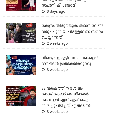
സ്പാനിഷ് പടയാളി
3 days ago
കേന്ദ്രം തിരുത്തുക തന്നെ വേണ്ടി
വരും പുതിയ പിള്ളേരാണ് സമരം
ചെയ്യുന്നത്
2 weeks ago
വീണ്ടും ഇരുട്ടിലായോ കേരളം?
ജനങ്ങൾ പ്രതികരിക്കുന്നു
3 weeks ago
23 വർഷത്തിന് ശേഷം
കോഴിക്കോട് മെഡിക്കൽ
കോളേജ് എസ്.എഫ്.ഐ
തിരിച്ചുപിടിച്ചത് എങ്ങനെ?
3 weeks ago