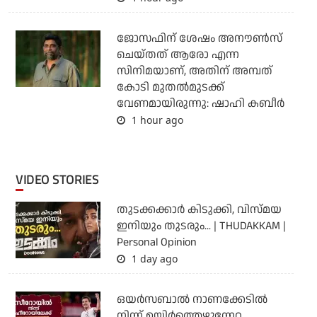
ജോസഫിന് ശേഷം അനൗണ്‍സ്
ചെയ്തത് ആരോ എന്ന
സിനിമയാണ്, അതിന് അമ്പത്
കോടി മുതല്‍മുടക്ക്
വേണമായിരുന്നു: ഷാഹി കബീര്‍
1 hour ago
VIDEO STORIES
തുടക്കക്കാര്‍ കിടുക്കി, വിസ്മയ
ഇനിയും തുടരും... | THUDAKKAM |
Personal Opinion
1 day ago
ഒയര്‍സബാൽ നാണക്കേടിൽ
നിന്ന് ഉയിർത്തെഴുന്നേറ്റ