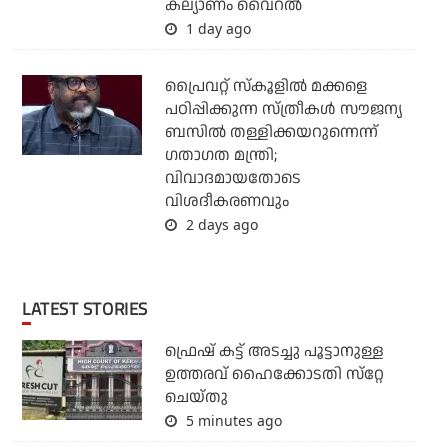
കല്യാണം വൈറല്‍
1 day ago
പ്രൈവറ്റ് സ്‌കൂളില്‍ മക്കളെ
പഠിപ്പിക്കുന്ന സ്ത്രീകള്‍ സൗജന്യ
ബസില്‍ തള്ളിക്കയറുന്നെന്ന്
ഗതാഗത മന്ത്രി;
വിവാദമായതോടെ
വിശദീകരണവും
2 days ago
LATEST STORIES
ഫ്രെഷ് കട്ട് അടച്ചു പൂട്ടാനുള്ള
ഉത്തരവ് ഹൈക്കോടതി സ്‌റ്റേ
ചെയ്തു
5 minutes ago