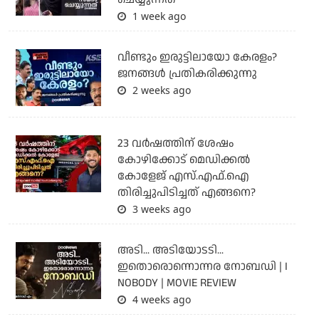
1 week ago
വീണ്ടും ഇരുട്ടിലായോ കേരളം?
ജനങ്ങൾ പ്രതികരിക്കുന്നു
2 weeks ago
23 വർഷത്തിന് ശേഷം
കോഴിക്കോട് മെഡിക്കൽ
കോളേജ് എസ്.എഫ്.ഐ
തിരിച്ചുപിടിച്ചത് എങ്ങനെ?
3 weeks ago
അടി... അടിയോടടി...
ഇതൊരൊന്നൊന്നര നോബഡി | I
NOBODY | MOVIE REVIEW
4 weeks ago