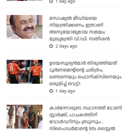
1 day ago
സോഷ്യല്‍ മീഡിയയെ
നിയന്ത്രിക്കണം, ഇതാണ്
അനുയോജ്യമായ സമയം:
മുഖ്യമന്ത്രി വി.ഡി. സതീശന്‍
2 days ago
ഉദയസൂര്യന്‍മാര്‍ തിരുത്തിയത്
ടൂര്‍ണമെന്റിന്റെ ചരിത്രം;
ലണ്ടനെയും ഫൊനിക്‌സിനെയും
ഒരുമിച്ച് വെട്ടി!
1 day ago
കാര്‍ന്നോരുടെ സ്ഥാനത്ത് ടോണി
സ്റ്റാര്‍ക്ക്, പാചകത്തിന്
വോള്‍വറിനും ബ്രൂസും...
സ്‌പൈഡര്‍മാന്റെ 90s സ്റ്റൈല്‍