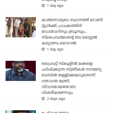
1 day ago
കാര്‍ന്നോരുടെ സ്ഥാനത്ത് ടോണി
സ്റ്റാര്‍ക്ക്, പാചകത്തിന്
വോള്‍വറിനും ബ്രൂസും...
സ്‌പൈഡര്‍മാന്റെ 90s സ്റ്റൈല്‍
കല്യാണം വൈറല്‍
1 day ago
പ്രൈവറ്റ് സ്‌കൂളില്‍ മക്കളെ
പഠിപ്പിക്കുന്ന സ്ത്രീകള്‍ സൗജന്യ
ബസില്‍ തള്ളിക്കയറുന്നെന്ന്
ഗതാഗത മന്ത്രി;
വിവാദമായതോടെ
വിശദീകരണവും
2 days ago