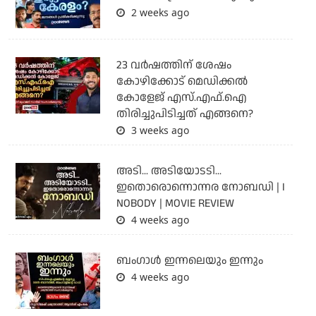
2 weeks ago
23 വർഷത്തിന് ശേഷം
കോഴിക്കോട് മെഡിക്കൽ
കോളേജ് എസ്.എഫ്.ഐ
തിരിച്ചുപിടിച്ചത് എങ്ങനെ?
3 weeks ago
അടി... അടിയോടടി...
ഇതൊരൊന്നൊന്നര നോബഡി | I
NOBODY | MOVIE REVIEW
4 weeks ago
ബംഗാള്‍ ഇന്നലെയും ഇന്നും
4 weeks ago