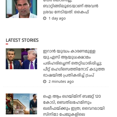
പേര് കൊണ്ടല്ല,
ബാറ്റിങ്ങിലൂടെയാണ് അവൻ
ശ്രദ്ധ നേടിയത്: കൈഫ്
1 day ago
LATEST STORIES
ഇറാന്‍ യുദ്ധം കാരണമുള്ള
യു.എസ് ആയുധക്ഷാമം
പരിഹരിച്ചെന്ന് തെറ്റിധാരിപ്പിച്ചു;
പീറ്റ് ഹെഗ്‌സെത്തിനോട് കടുത്ത
ഭാഷയില്‍ പ്രതികരിച്ച് ട്രംപ്
2 minutes ago
ഐ ആം ഗെയിമിന് ബജറ്റ് 120
കോടി, ബെത്‌ലഹേമിനും
ഖലീഫയ്ക്കും ഇത്ര; വൈറലായി
സിനിമാ പേജുകളിലെ