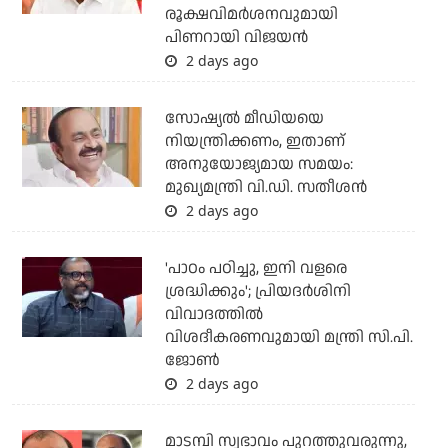
രൂക്ഷവിമര്‍ശനവുമായി
പിണറായി വിജയന്‍
2 days ago
സോഷ്യല്‍ മീഡിയയെ
നിയന്ത്രിക്കണം, ഇതാണ്
അനുയോജ്യമായ സമയം:
മുഖ്യമന്ത്രി വി.ഡി. സതീശന്‍
2 days ago
'പാഠം പഠിച്ചു, ഇനി വളരെ
ശ്രദ്ധിക്കും'; പ്രിയദര്‍ശിനി
വിവാദത്തില്‍
വിശദീകരണവുമായി മന്ത്രി സി.പി.
ജോണ്‍
2 days ago
മാടമ്പി സ്വഭാവം പുറത്തുവരുന്നു,