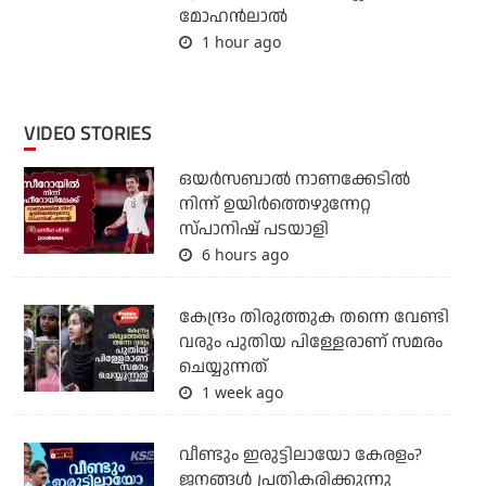
മോഹൻലാൽ
1 hour ago
VIDEO STORIES
ഒയര്‍സബാൽ നാണക്കേടിൽ
നിന്ന് ഉയിർത്തെഴുന്നേറ്റ
സ്പാനിഷ് പടയാളി
6 hours ago
കേന്ദ്രം തിരുത്തുക തന്നെ വേണ്ടി
വരും പുതിയ പിള്ളേരാണ് സമരം
ചെയ്യുന്നത്
1 week ago
വീണ്ടും ഇരുട്ടിലായോ കേരളം?
ജനങ്ങൾ പ്രതികരിക്കുന്നു