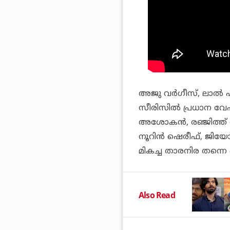
അജു വര്‍ഗീസ്, ലാല്‍ 
സീരിസില്‍ പ്രധാന വേഷത്
അശോകന്‍, രഞ്ജിത്ത് ശ
നൂറിന്‍ ഷെരീഫ്, ജിയ
മികച്ച താരനിര തന്നെ ഒന്
Also Read