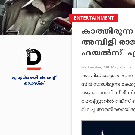
ENTERTAINMENT
കാത്തിരുന്ന
അമ്പിളി രാ
ഫയല്‍സ്' എത്
Wednesday, 28th May 2025, 7:
ആഷിക് ഐമര്‍ രചന നി
എന്റര്‍ടെയിന്‍മെന്റ്
ഡെസ്‌ക്
സീരീസായിരുന്നു
കേരള
ക്രൈം വെബ് സീരീസ് ആയ
ഹോട്ട്സ്റ്റാറില്‍ റില
മികച്ച താരനിരയായിരുന്ന