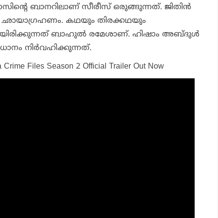
സിന്റെ ബാനറിലാണ് സീരീസ് ഒരുങ്ങുന്നത്. ജിതിന്‍
ണ് ഛായാഗ്രഹണം. കഥയും തിരക്കഥയും
ിരിക്കുന്നത് ബാഹുല്‍ രമേശാണ്. ഹിഷാം അബ്ദുള്‍
ം നിര്‍വഹിക്കുന്നത്.
a Crime Files Season 2 Official Trailer Out Now