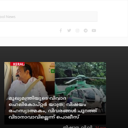
KERALA
മുഖ്യമന്ത്രിയുടെ വിവാദ
ഹെലികോപ്റ്റര്‍ യാത്ര; വിഷയം
രഹസ്യാത്മകം, വിവരങ്ങള്‍ പുറത്ത്
വിടാനാവാവില്ലെന്ന് പൊലീസ്
34 min
നിഷാന. വി.വി