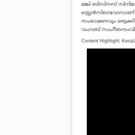
മങ്കി ബിസിനസ് സിനിമാ
സ്റ്റെന്‍സിലാവോസാ
സംഭാഷണവും ഒരുക്കിയ
വഹാബ് സംഗീതസംവിധാന
Content Highlight: Keral