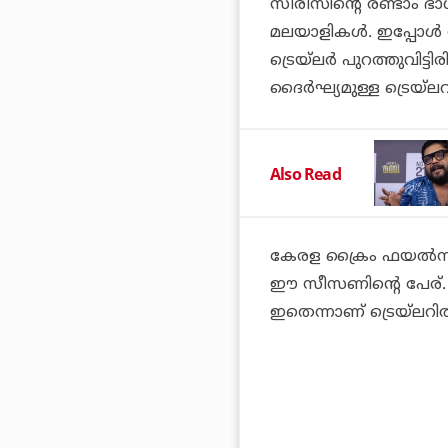
സീരീസിന്റെ രണ്ടാം ഭാഗ
മലയാളികള്‍. ഇപ്പോള്‍
ട്രെയ്‌ലര്‍ പുറത്തുവിട
ദൈര്‍ഘ്യമുള്ള ട്രെയ്
Also Read
കേരള ക്രൈം ഫയല്‍സ് –
ഈ സീസണിന്റെ പേര്. 
ഇതെന്നാണ് ട്രെയ്‌ലറില