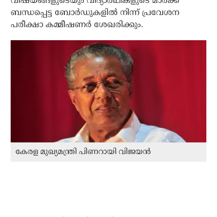
വിഷയങ്ങളുടെയും വിദ്യാർഥികളുടെ മാർക്ക്
ബന്ധപ്പെട്ട ബോർഡുകളിൽ നിന്ന് പ്രവേശന
പരീക്ഷാ കമ്മീഷണർ ശേഖരിക്കും.
കേരള മുഖ്യമന്ത്രി പിണറായി വിജയൻ