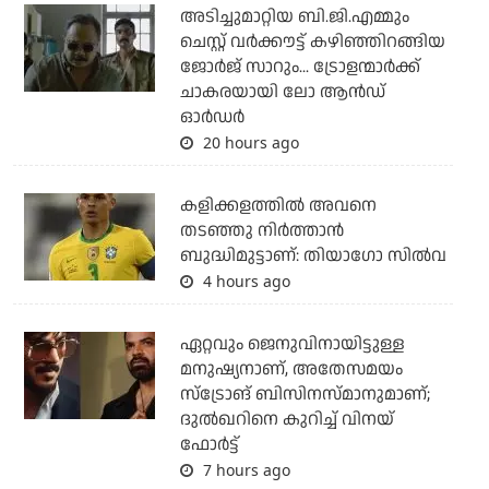
അടിച്ചുമാറ്റിയ ബി.ജി.എമ്മും
ചെസ്റ്റ് വര്‍ക്കൗട്ട് കഴിഞ്ഞിറങ്ങിയ
ജോര്‍ജ് സാറും... ട്രോളന്മാര്‍ക്ക്
ചാകരയായി ലോ ആന്‍ഡ്
ഓര്‍ഡര്‍
20 hours ago
കളിക്കളത്തില്‍ അവനെ
തടഞ്ഞു നിര്‍ത്താന്‍
ബുദ്ധിമുട്ടാണ്: തിയാഗോ സില്‍വ
4 hours ago
ഏറ്റവും ജെനുവിനായിട്ടുള്ള
മനുഷ്യനാണ്, അതേസമയം
സ്‌ട്രോങ് ബിസിനസ്മാനുമാണ്;
ദുല്‍ഖറിനെ കുറിച്ച് വിനയ്
ഫോര്‍ട്ട്
7 hours ago