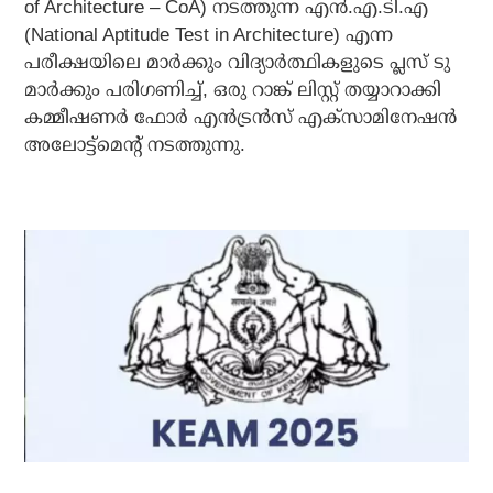
of Architecture – CoA) നടത്തുന്ന എൻ.എ.ടി.എ
(National Aptitude Test in Architecture) എന്ന
പരീക്ഷയിലെ മാർക്കും വിദ്യാർത്ഥികളുടെ പ്ലസ് ടു
മാർക്കും പരിഗണിച്ച്, ഒരു റാങ്ക് ലിസ്റ്റ് തയ്യാറാക്കി
കമ്മീഷണർ ഫോർ എൻട്രൻസ് എക്സാമിനേഷൻ
അലോട്ട്‌മെൻ്റ് നടത്തുന്നു.