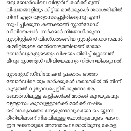
ഒരു ബോർഡിലെ വിദ്യാർഥികൾക്ക് മൂന്ന്
വിഷയങ്ങളിലും കിട്ടിയ മാർക്കുകൾ ശരാശരിയിൽ
നിന്ന് എത്ര വ്യത്യാസപ്പെട്ടിരിക്കുന്നു എന്ന്
സൂചിപ്പിക്കുന്ന കണക്കാണ് സ്റ്റാൻഡേഡ്
ഡീവിയേഷൻ. സർക്കാർ നിയോഗിക്കുന്ന
സ്റ്റാറ്റിസ്റ്റിക്സ് വിദഗ്ധരടങ്ങിയ സ്റ്റാന്റഡൈസേഷൻ
കമ്മിറ്റിയുടെ മേൽനോട്ടത്തിലാണ് ഓരോ
ബോർഡുകളുടെയും വിഷയം തിരിച്ച് ഗ്ലോബൽ
മീനും സ്റ്റാന്റേഡ് ഡീവിയേഷനും നിർണയിക്കുന്നത്.
സ്റ്റാന്റേഡ് ഡീവിയേഷൻ പ്രകാരം ഓരോ
ബോർഡിലെയും മാർക്കുകൾ ശരാശരിയിൽ നിന്ന്
കൂടുതൽ വ്യത്യാസപ്പെട്ടിരിക്കുന്നോ ആ
ബോർഡിലുള്ള കുട്ടികൾക്ക് മാർക്ക് കുറയുകയും
വ്യത്യാസം കുറവുള്ളവർക്ക് മാർക്ക് നഷ്ടം
ഒഴിവാകുകയോ നേട്ടമുണ്ടാവുകയോ ചെയ്യുന്ന
രീതിയിലാണ് നിലവിലുള്ള ഫോർമുലയുടെ ഘടന.
ഈ ഘടനയുടെ അനന്തരഫലമായിരുന്നു കേരള