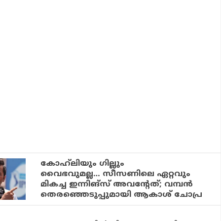
കോഹ്‌ലിയും ഗില്ലും
വൈഭവുമല്ല… സീസണിലെ ഏറ്റവും
മികച്ച ഇന്നിങ്‌സ് അവന്റേത്; വമ്പന്‍
തെരഞ്ഞെടുപ്പുമായി ആകാശ് ചോപ്ര