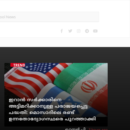
TRENDING
ഇറാന്‍ സര്‍ക്കാരിനെ
അട്ടിമറിക്കാനുള്ള പരാജയപ്പെട്ട
പദ്ധതി: മൊസാദിലെ രണ്ട്
ഉന്നതോദ്യോഗസ്ഥരെ പുറത്താക്കി
3 hours ago
റെന്വര്‍ പി