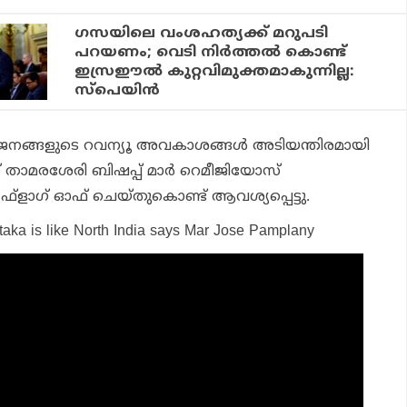
ഗസയിലെ വംശഹത്യക്ക് മറുപടി
പറയണം; വെടി നിര്‍ത്തല്‍ കൊണ്ട്
ഇസ്രഈല്‍ കുറ്റവിമുക്തമാകുന്നില്ല:
സ്‌പെയിന്‍
‍ ജനങ്ങളുടെ റവന്യൂ അവകാശങ്ങള്‍ അടിയന്തിരമായി
 താമരശേരി ബിഷപ്പ് മാര്‍ റെമീജിയോസ്
ഫ്‌ളാഗ് ഓഫ് ചെയ്തുകൊണ്ട് ആവശ്യപ്പെട്ടു.
taka is like North India says Mar Jose Pamplany