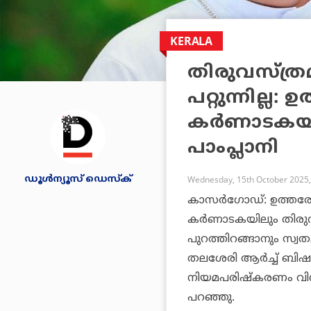
KERALA
തിരുവസ്ത്ര
പറ്റുന്നില്ല
കര്‍ണാടകയു
പാംപ്ലാനി
ഡൂള്‍ന്യൂസ് ഡെസ്‌ക്
Wednesday, 15th October 2025,
കാസര്‍ഗോഡ്: ഉത്തരേ
കര്‍ണാടകയിലും തിരുവസ
പുറത്തിറങ്ങാനും സ്വതന്
തലശേരി ആര്‍ച്ച് ബിഷപ
നിയമപരിഷ്‌കരണം വിശ്വ
പറഞ്ഞു.