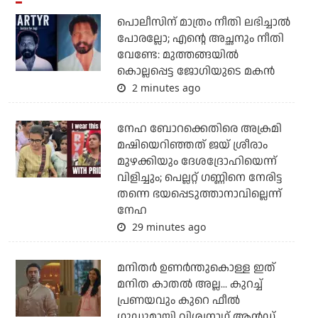
പൊലീസിന് മാത്രം നീതി ലഭിച്ചാല്‍
പോരല്ലോ; എന്റെ അച്ഛനും നീതി
വേണ്ടേ: മുത്തങ്ങയില്‍
കൊല്ലപ്പെട്ട ജോഗിയുടെ മകന്‍
2 minutes ago
നേഹ ബോറക്കെതിരെ അക്രമി
മഷിയെറിഞ്ഞത് ജയ് ശ്രീരാം
മുഴക്കിയും ദേശദ്രോഹിയെന്ന്
വിളിച്ചും; പെല്ലറ്റ് ഗണ്ണിനെ നേരിട്ട
തന്നെ ഭയപ്പെടുത്താനാവില്ലെന്ന്
നേഹ
29 minutes ago
മനിതര്‍ ഉണര്‍ന്തുകൊള്ള ഇത്
മനിത കാതല്‍ അല്ല... കുറച്ച്
പ്രണയവും കുറെ ഫീല്‍
ഗുഡുമായി വിശ്വനാഥ് ആന്‍ഡ്