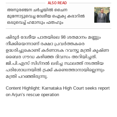
അനുരഞ്ജന ചര്‍ച്ചയില്‍ ചൈന
മുന്നോട്ടുവെച്ച ദേശീയ ഐക്യ കരാറില്‍
ഒപ്പുവെച്ച് ഹമാസും ഫതഹും
ഷിരൂര്‍ ദേശീയ പാതയിലെ 98 ശതമാനം മണ്ണും
നീക്കിയെന്നാണ് രക്ഷാ പ്രവര്‍ത്തകരെ
ഉദ്ധരിച്ചുകൊണ്ട് കര്‍ണാടക റവന്യൂ മന്ത്രി കൃഷ്ണ
ബൈര ഗൗഡ കഴിഞ്ഞ ദിവസം അറിയിച്ചത്.
ജി.പി.എസ് സിഗ്‌നല്‍ ലഭിച്ച സ്ഥലത്ത് നടത്തിയ
പരിശോധനയില്‍ ട്രക്ക് കണ്ടെത്താനായില്ലെന്നും
മന്ത്രി പറഞ്ഞിരുന്നു.
Content Highlight: Karnataka High Court seeks report
on Arjun’s rescue operation