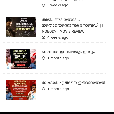
3 weeks ago
അടി... അടിയോടടി...
ഇതൊരൊന്നൊന്നര നോബഡി | I
NOBODY | MOVIE REVIEW
4 weeks ago
ബംഗാള്‍ ഇന്നലെയും ഇന്നും
1 month ago
ബം​ഗാൾ എങ്ങനെ ഇങ്ങനെയായി
1 month ago