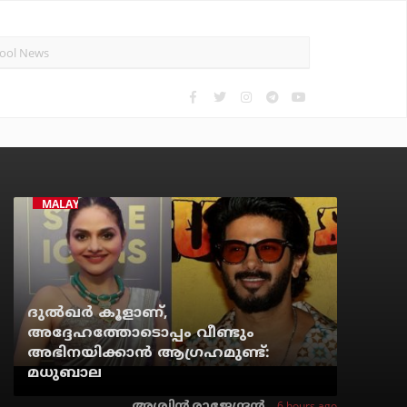
MALAYALAM CINEMA
ദുല്‍ഖര്‍ കൂളാണ്,
അദ്ദേഹത്തോടൊപ്പം വീണ്ടും
അഭിനയിക്കാന്‍ ആഗ്രഹമുണ്ട്:
മധുബാല
6 hours ago
അശ്വിന്‍ രാജേന്ദ്രന്‍