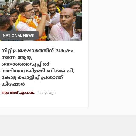
NATIONAL NEWS
നീറ്റ് പ്രക്ഷോഭത്തിന് ശേഷം
നടന്ന ആദ്യ
തെരഞ്ഞെടുപ്പില്‍
അടിത്തറയിളകി ബി.ജെ.പി;
കോട്ട പൊളിച്ച് പ്രശാന്ത്
കിഷോര്‍
2 days ago
ആദർശ് എം.കെ.