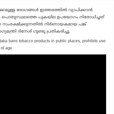
ുള്ള രോഗങ്ങള്‍ ഇത്തരത്തില്‍ വ്യാപിക്കാന്‍
നും പൊതുസ്ഥലത്തെ പുകയില ഉപയോഗം നിരോധിച്ചത്
ംരക്ഷിക്കുന്നതില്‍ നിര്‍ണായകമായ പങ്ക്
മന്ത്രി ദിനേശ് ഗുണ്ടു പ്രതികരിച്ചു.
taka bans tobacco products in public places, prohibits use
 of age