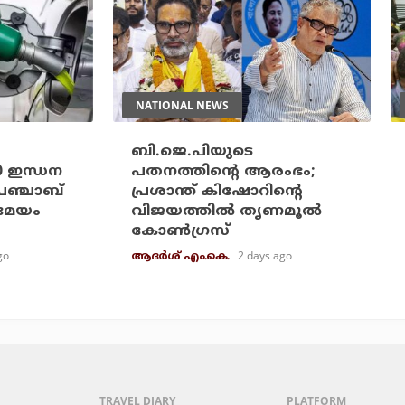
NATIONAL NEWS
ബി.ജെ.പിയുടെ
20 ഇന്ധന
പതനത്തിന്റെ ആരംഭം;
പഞ്ചാബ്
പ്രശാന്ത് കിഷോറിന്റെ
രമേയം
വിജയത്തില്‍ തൃണമൂല്‍
കോണ്‍ഗ്രസ്
go
2 days ago
ആദർശ് എം.കെ.
TRAVEL DIARY
PLATFORM