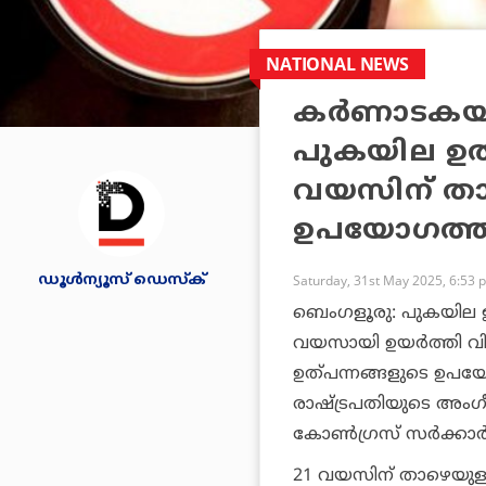
NATIONAL NEWS
കർണാടകയി
പുകയില ഉത്
വയസിന് താഴ
ഉപയോഗത്തിന
ഡൂള്‍ന്യൂസ് ഡെസ്‌ക്
Saturday, 31st May 2025, 6:53 
ബെംഗളൂരു: പുകയില ഉത്പ
വയസായി ഉയര്‍ത്തി വ
ഉത്പന്നങ്ങളുടെ ഉപയ
രാഷ്ട്രപതിയുടെ അം
കോണ്‍ഗ്രസ് സര്‍ക്കാര
21 വയസിന് താഴെയുള്ളവ