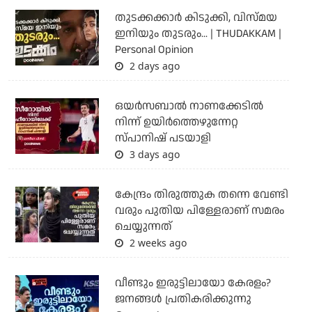
തുടക്കക്കാര്‍ കിടുക്കി, വിസ്മയ
ഇനിയും തുടരും... | THUDAKKAM |
Personal Opinion
2 days ago
ഒയര്‍സബാൽ നാണക്കേടിൽ
നിന്ന് ഉയിർത്തെഴുന്നേറ്റ
സ്പാനിഷ് പടയാളി
3 days ago
കേന്ദ്രം തിരുത്തുക തന്നെ വേണ്ടി
വരും പുതിയ പിള്ളേരാണ് സമരം
ചെയ്യുന്നത്
2 weeks ago
വീണ്ടും ഇരുട്ടിലായോ കേരളം?
ജനങ്ങൾ പ്രതികരിക്കുന്നു