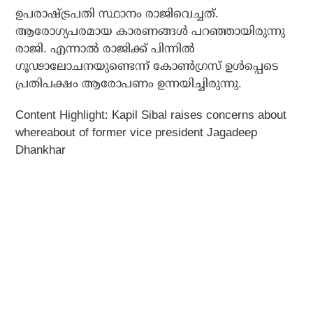
ഉപരാഷ്ട്രപതി സ്ഥാനം രാജിവെച്ചത്.
ആരോഗ്യപരമായ കാരണങ്ങൾ പറഞ്ഞായിരുന്നു
രാജി. എന്നാൽ രാജിക്ക് പിന്നിൽ
ഗൂഢാലോചനയുണ്ടെന്ന് കോൺഗ്രസ് ഉൾപ്പെടെ
പ്രതിപക്ഷം ആരോപണം ഉന്നയിച്ചിരുന്നു.
Content Highlight: Kapil Sibal raises concerns about
whereabout of former vice president Jagadeep
Dhankhar