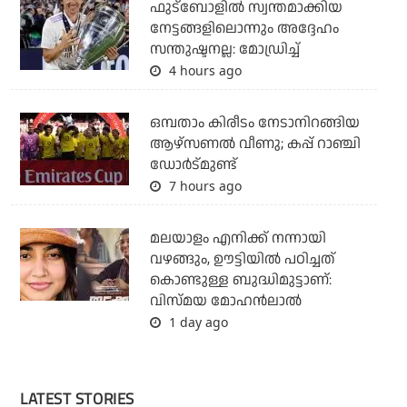
ഫുട്ബോളില്‍ സ്വന്തമാക്കിയ
നേട്ടങ്ങളിലൊന്നും അദ്ദേഹം
സന്തുഷ്ടനല്ല: മോഡ്രിച്ച്
4 hours ago
ഒമ്പതാം കിരീടം നേടാനിറങ്ങിയ
ആഴ്സണല്‍ വീണു; കപ്പ് റാഞ്ചി
ഡോര്‍ട്മുണ്ട്
7 hours ago
മലയാളം എനിക്ക് നന്നായി
വഴങ്ങും, ഊട്ടിയില്‍ പഠിച്ചത്
കൊണ്ടുള്ള ബുദ്ധിമുട്ടാണ്:
വിസ്മയ മോഹന്‍ലാല്‍
1 day ago
LATEST STORIES