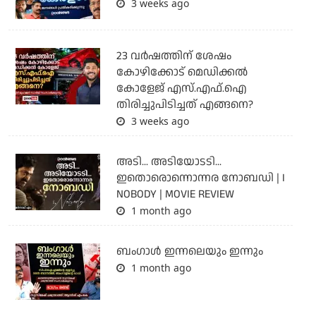
3 weeks ago
23 വർഷത്തിന് ശേഷം
കോഴിക്കോട് മെഡിക്കൽ
കോളേജ് എസ്.എഫ്.ഐ
തിരിച്ചുപിടിച്ചത് എങ്ങനെ?
3 weeks ago
അടി... അടിയോടടി...
ഇതൊരൊന്നൊന്നര നോബഡി | I
NOBODY | MOVIE REVIEW
1 month ago
ബംഗാള്‍ ഇന്നലെയും ഇന്നും
1 month ago