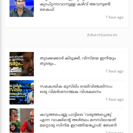
ക്യാപ്റ്റനാവാനുള്ള കഴിവ് അവനുണ്ട്:
കൈഫ്
1 hour ago
Advertisement
തുടക്കക്കാര്‍ കിടുക്കി, വിസ്മയ ഇനിയും
തുടരും...
1 hour ago
സമകാലിക മുസ്‌ലിം ടെലിവിഞ്ചലിസം:
ഒരു വിമര്‍ശനാത്മക വിശകലനം
1 hour ago
കറുത്തപെണ്ണ പാട്ടിലെ 'വരുത്തപ്പെട്ടേ'
എന്ന വാക്കിന്റെ അർത്ഥം മനസിലായത്
മറ്റൊരു സിനിമ ഇറങ്ങിയപ്പോൾ: ബേണി
1 hour ago