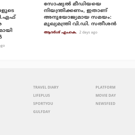
സോഷ്യല്‍ മീഡിയയെ
ങളുടെ
നിയന്ത്രിക്കണം, ഇതാണ്
ി.എഫ്
അനുയോജ്യമായ സമയം:
െ
മുഖ്യമന്ത്രി വി.ഡി. സതീശന്‍
മായി
2 days ago
ആദർശ് എം.കെ.
‍
ago
TRAVEL DIARY
PLATFORM
LIFEPLUS
MOVIE DAY
SPORTYOU
NEWSFEED
GULFDAY