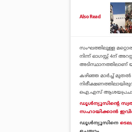
Also Read
സംഘത്തിലുള്ള മറ്റൊര
നിന്ന് ഓഗസ്റ്റ് 4ന് അറ
അടിസ്ഥാനത്തിലാണ് യു
കഴിഞ്ഞ മാര്‍ച്ച് മു
നിരീക്ഷണത്തിലായിരുന
ഐ.എസ് ആശയപ്രചാരണ
ഡൂള്‍ന്യൂസിന്റെ സ്വ
സഹായിക്കാന്‍ ഇവിടെ 
ഡൂള്‍ന്യൂസിനെ
ടെലഗ
ചെയ്യാം