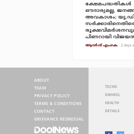
ക്ഷേമപദ്ധതികള്‍
ഔദാര്യമല്ല, ജനങ്
അവകാശം; യു.ഡ
സര്‍ക്കാരിനെതിര
രൂക്ഷവിമര്‍ശനവു
പിണറായി വിജയന്
2 days 
ആദർശ് എം.കെ.
ABOUT
TECHD
TEAM
DWHEEL
PRIVACY POLICY
HEALTH
TERMS & CONDITIONS
DETAILS
CONTACT
GRIEVANCE REDRESSAL