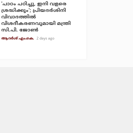
'പാഠം പഠിച്ചു, ഇനി വളരെ
ശ്രദ്ധിക്കും'; പ്രിയദര്‍ശിനി
വിവാദത്തില്‍
വിശദീകരണവുമായി മന്ത്രി
സി.പി. ജോണ്‍
2 days ago
ആദർശ് എം.കെ.