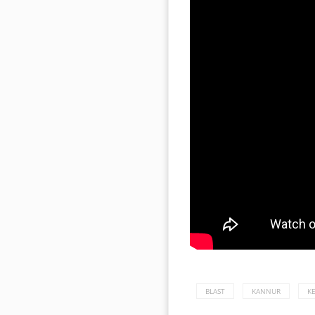
BLAST
KANNUR
K