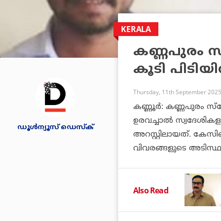
KERALA
കണ്ണപുരം സ്
കൂടി പിടിയി
Thursday, 11th September 2025
കണ്ണൂര്‍: കണ്ണപുരം സ്‌
ഉരവച്ചാല്‍ സ്വദേശിക
ഡൂള്‍ന്യൂസ് ഡെസ്‌ക്
അറസ്റ്റിലായത്. കേസി
വിവരങ്ങളുടെ അടിസ്ഥാ
Also Read