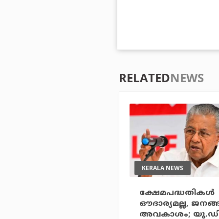
RELATED
NEWS
KERALA NEWS
ക്ഷേമപദ്ധതികള്‍
ഔദാര്യമല്ല, ജനങ്
അവകാശം; യു.ഡ