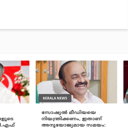
KERALA NEWS
സോഷ്യല്‍ മീഡിയയെ
ങളുടെ
നിയന്ത്രിക്കണം, ഇതാണ്
ി.എഫ്
അനുയോജ്യമായ സമയം: