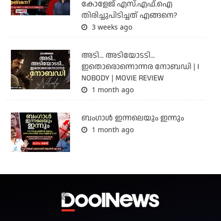
കോളേജ് എസ്.എഫ്.ഐ
തിരിച്ചുപിടിച്ചത് എങ്ങനെ?
3 weeks ago
അടി... അടിയോടടി...
ഇതൊരൊന്നൊന്നര നോബഡി | I
NOBODY | MOVIE REVIEW
1 month ago
ബംഗാള്‍ ഇന്നലെയും ഇന്നും
1 month ago