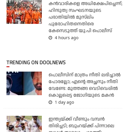
കന്‍വാരികളെ അധിക്ഷേപിച്ചെന്ന്;
ഹിന്ദുത്വ സംഘടനയുടെ
പരാതിയില്‍ മുസ്‌ലിം
പുരോഹിതനെതിരെ
കേസെടുത്ത് യു.പി പൊലീസ്
4 hours ago
TRENDING ON DOOLNEWS
പൊലീസിന് മാത്രം നീതി ലഭിച്ചാല്‍
പോരല്ലോ; എന്റെ അച്ഛനും നീതി
വേണ്ടേ: മുത്തങ്ങ വെടിവെപ്പില്‍
കൊല്ലപ്പെട്ട ജോഗിയുടെ മകന്‍
1 day ago
ഇന്ത്യയ്ക്ക് വീണ്ടും വമ്പന്‍
തിരിച്ചടി; ബുംറയ്ക്ക് പിന്നാലെ