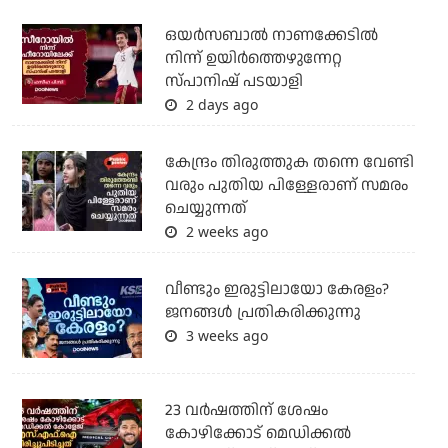
ഒയര്‍സബാൽ നാണക്കേടിൽ
നിന്ന് ഉയിർത്തെഴുന്നേറ്റ
സ്പാനിഷ് പടയാളി
2 days ago
കേന്ദ്രം തിരുത്തുക തന്നെ വേണ്ടി
വരും പുതിയ പിള്ളേരാണ് സമരം
ചെയ്യുന്നത്
2 weeks ago
വീണ്ടും ഇരുട്ടിലായോ കേരളം?
ജനങ്ങൾ പ്രതികരിക്കുന്നു
3 weeks ago
23 വർഷത്തിന് ശേഷം
കോഴിക്കോട് മെഡിക്കൽ