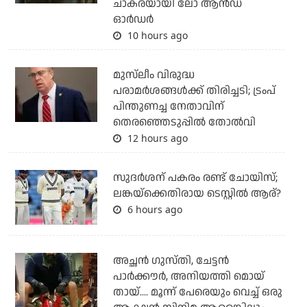
ചാകരയായി ലോ ആന്‍ഡ്
ഓര്‍ഡര്‍
10 hours ago
മുസ്‌ലീം വിരുദ്ധ
പരാമര്‍ശങ്ങള്‍ക്ക് തിരിച്ചടി; ട്രംപ്
പിന്തുണച്ച നേതാവിന്
തെരഞ്ഞെടുപ്പില്‍ തോല്‍വി
12 hours ago
സുദര്‍ശന് പകരം രണ്ട് ചോയിസ്;
ലങ്കയ്‌ക്കെതിരായ ടെസ്റ്റില്‍ ആര്?
6 hours ago
അച്ഛന്‍ ഗുസ്തി, ചേട്ടന്‍
പാര്‍ക്കൗര്‍, അനിയത്തി മൊയ്
തായ്.... മൂന്ന് പേരെയും വെച്ച് ഒരു