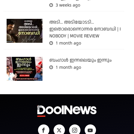
3 weeks ago
അടി... അടിയോടടി...
ഇതൊരൊന്നൊന്നര നോബഡി | I
NOBODY | MOVIE REVIEW
1 month ago
ബംഗാള്‍ ഇന്നലെയും ഇന്നും
1 month ago