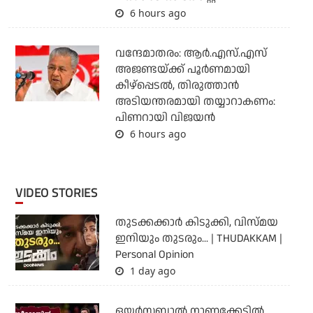
6 hours ago
വന്ദേമാതരം: ആര്‍.എസ്.എസ്
അജണ്ടയ്ക്ക് പൂര്‍ണമായി
കീഴ്‌പ്പെടല്‍, തിരുത്താന്‍
അടിയന്തരമായി തയ്യാറാകണം:
പിണറായി വിജയന്‍
6 hours ago
VIDEO STORIES
തുടക്കക്കാര്‍ കിടുക്കി, വിസ്മയ
ഇനിയും തുടരും... | THUDAKKAM |
Personal Opinion
1 day ago
ഒയര്‍സബാൽ നാണക്കേടിൽ