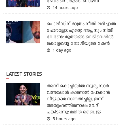
പോരിനൊരുങ്ങി ബാഴ്‌സ
14 hours ago
പൊലീസിന് മാത്രം നീതി ലഭിച്ചാല്‍
പോരല്ലോ; എന്റെ അച്ഛനും നീതി
വേണ്ടേ: മുത്തങ്ങ വെടിവെപ്പില്‍
കൊല്ലപ്പെട്ട ജോഗിയുടെ മകന്‍
1 day ago
LATEST STORIES
അന്ന് കൊച്ചിയില്‍ സൂര്യ സാര്‍
വന്നപ്പോള്‍ കാണാന്‍ പോകാന്‍
വീട്ടുകാര്‍ സമ്മതിച്ചില്ല, ഇന്ന്
അദ്ദേഹത്തിനൊപ്പം വേദി
പങ്കിടുന്നു: മമിത ബൈജു
5 hours ago