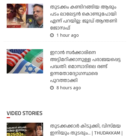
തുടക്കം കണ്ടിറങ്ങിയ ആരും
പടം ലാലേട്ടൻ കൊണ്ടുപോയി
എന്ന് പറയില്ല: ജൂഡ് ആന്തണി
ജോസഫ്
1 hour ago
ഇറാന്‍ സര്‍ക്കാരിനെ
അട്ടിമറിക്കാനുള്ള പരാജയപ്പെട്ട
പദ്ധതി: മൊസാദിലെ രണ്ട്
ഉന്നതോദ്യോഗസ്ഥരെ
പുറത്താക്കി
8 hours ago
VIDEO STORIES
തുടക്കക്കാര്‍ കിടുക്കി, വിസ്മയ
ഇനിയും തുടരും... | THUDAKKAM |