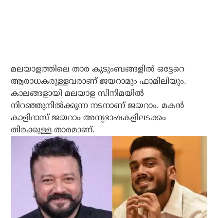
മലയാളത്തിലെ താര കുടുംബങ്ങളിൽ ഒട്ടേറെ
ആരാധകരുള്ളവരാണ് ജയറാമും ഫാമിലിയും.
കാലങ്ങളായി മലയാള സിനിമയിൽ
നിറഞ്ഞുനിൽക്കുന്ന നടനാണ് ജയറാം. മകൻ
കാളിദാസ് ജയറാം അന്യഭാഷകളിലടക്കം
തിരക്കുള്ള താരമാണ്.