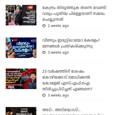
കേന്ദ്രം തിരുത്തുക തന്നെ വേണ്ടി
വരും പുതിയ പിള്ളേരാണ് സമരം
ചെയ്യുന്നത്
2 weeks ago
വീണ്ടും ഇരുട്ടിലായോ കേരളം?
ജനങ്ങൾ പ്രതികരിക്കുന്നു
3 weeks ago
23 വർഷത്തിന് ശേഷം
കോഴിക്കോട് മെഡിക്കൽ
കോളേജ് എസ്.എഫ്.ഐ
തിരിച്ചുപിടിച്ചത് എങ്ങനെ?
3 weeks ago
അടി... അടിയോടടി...