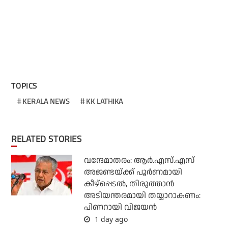
TOPICS
KERALA NEWS
KK LATHIKA
RELATED STORIES
വന്ദേമാതരം: ആര്‍.എസ്.എസ്
അജണ്ടയ്ക്ക് പൂര്‍ണമായി
കീഴ്‌പ്പെടല്‍, തിരുത്താന്‍
അടിയന്തരമായി തയ്യാറാകണം:
പിണറായി വിജയന്‍
1 day ago