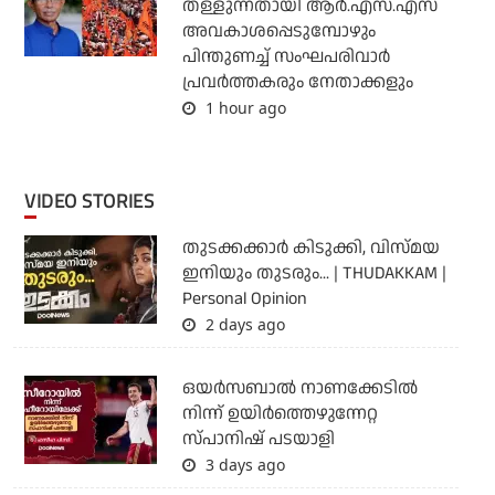
തള്ളുന്നതായി ആര്‍.എസ്.എസ്
അവകാശപ്പെടുമ്പോഴും
പിന്തുണച്ച് സംഘപരിവാര്‍
പ്രവര്‍ത്തകരും നേതാക്കളും
1 hour ago
VIDEO STORIES
തുടക്കക്കാര്‍ കിടുക്കി, വിസ്മയ
ഇനിയും തുടരും... | THUDAKKAM |
Personal Opinion
2 days ago
ഒയര്‍സബാൽ നാണക്കേടിൽ
നിന്ന് ഉയിർത്തെഴുന്നേറ്റ
സ്പാനിഷ് പടയാളി
3 days ago