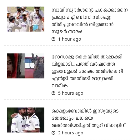
സായ് സുദര്‍ശന്റെ പകരക്കാരനെ
പ്രഖ്യാപിച്ച് ബി.സി.സി.ഐ;
തിരിച്ചുവരവില്‍ തിളങ്ങാന്‍
സൂപ്പര്‍ താരം!
1 hour ago
റോസാപ്പൂ കൈയില്‍ തുപ്പാക്കി
വിളയാടി... പത്ത് വര്‍ഷത്തെ
ഇടവേളക്ക് ശേഷം തമിഴിലെ റീ
എന്‍ട്രി അതിരടി മാസ്സാക്കി
വാമിക
5 hours ago
കൊളംബോയില്‍ ഇന്ത്യയുടെ
തേരോട്ടം; ലങ്കയെ
മലര്‍ത്തിയടിച്ചത് ആറ് വിക്കറ്റിന്
2 hours ago