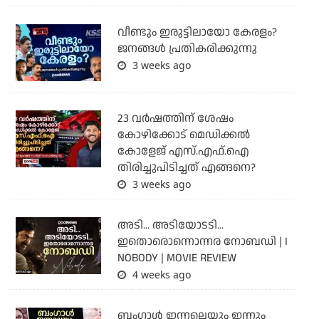
വീണ്ടും ഇരുട്ടിലായോ കേരളം?
ജനങ്ങൾ പ്രതികരിക്കുന്നു
3 weeks ago
23 വർഷത്തിന് ശേഷം
കോഴിക്കോട് മെഡിക്കൽ
കോളേജ് എസ്.എഫ്.ഐ
തിരിച്ചുപിടിച്ചത് എങ്ങനെ?
3 weeks ago
അടി... അടിയോടടി...
ഇതൊരൊന്നൊന്നര നോബഡി | I
NOBODY | MOVIE REVIEW
4 weeks ago
ബംഗാള്‍ ഇന്നലെയും ഇന്നും