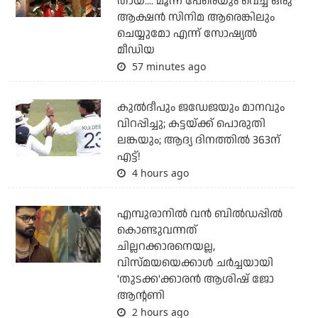
തായ്.... മൂന്ന് പേരെയും വെച്ച് ഒരു
ആക്ഷന്‍ സിനിമ ആരെങ്കിലും
ചെയ്യുമോ എന്ന് സോഷ്യല്‍
മീഡിയ
57 minutes ago
കുല്‍ദീപും ജഡേജയും മാനവും
വിറപ്പിച്ചു; കട്ടയ്ക്ക് പൊരുതി
ലങ്കയും; ആദ്യ ദിനത്തില്‍ 363ന്
എട്ട്!
4 hours ago
എമ്പുരാനില്‍ വന്‍ ബില്‍ഡപ്പില്‍
കൊണ്ടുവന്നത്
ചില്ലറക്കാരനെയല്ല,
വിസ്മയയെക്കാള്‍ ചര്‍ച്ചയായി
'തുടക്ക'ക്കാരന്‍ ആശിഷ് ജോ
ആന്റണി
2 hours ago