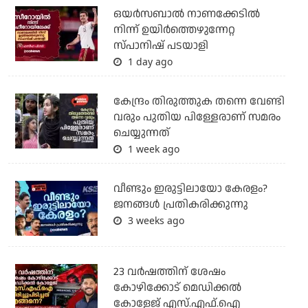
ഒയര്‍സബാൽ നാണക്കേടിൽ
നിന്ന് ഉയിർത്തെഴുന്നേറ്റ
സ്പാനിഷ് പടയാളി
1 day ago
കേന്ദ്രം തിരുത്തുക തന്നെ വേണ്ടി
വരും പുതിയ പിള്ളേരാണ് സമരം
ചെയ്യുന്നത്
1 week ago
വീണ്ടും ഇരുട്ടിലായോ കേരളം?
ജനങ്ങൾ പ്രതികരിക്കുന്നു
3 weeks ago
23 വർഷത്തിന് ശേഷം
കോഴിക്കോട് മെഡിക്കൽ
കോളേജ് എസ്.എഫ്.ഐ