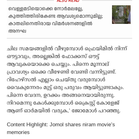
വെള്ളമടിയൊക്കെ നോര്‍മലല്ലേ,
കുത്തിത്തിരികേണ്ട ആവശ്യമൊന്നുമില്ല;
കാതലിനെതിരായ വിമര്‍ശനങ്ങളില്‍
അനഘ
ചില സമയങ്ങളിൽ വീഴുമ്പോൾ ഫ്രെയിമിൽ നിന്ന്
ഔട്ടാവും, അല്ലെങ്കിൽ ഫോക്കസ് ഔട്ട്
ആവുകയൊക്കെ ചെയ്യും. പിന്നെ മൂന്നാല്
പ്രാവശ്യം ഒക്കെ വീഴേണ്ടി വേണ്ടി വന്നിട്ടുണ്ട്.
റിഹേഴ്സൽ എല്ലാം ചെയ്തു വരുമ്പോൾ
വൈകുന്നേരം മുട്ട് ഒരു പരുവം ആയിട്ടുണ്ടാകും.
പിന്നെ വേദന, ഉറക്കം അങ്ങനെയായിരുന്നു.
നിറമെന്നു കേൾക്കുമ്പോൾ ക്രൈസ്റ്റ് കോളേജ്
ആണ് ഓർമയിൽ വരുക,’ ജോമോൾ പറഞ്ഞു.
Content Highlight: Jomol shares niram movie’s
memories