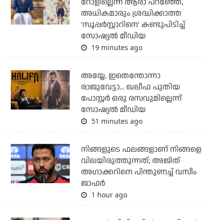
റോളില്ലെന്ന് ആരാ പറഞ്ഞേ,
അധികമാരും ശ്രദ്ധിക്കാത്ത
'സൂപ്പര്‍സ്റ്റാറിനെ' കണ്ടുപിടിച്ച്
സോഷ്യല്‍ മീഡിയ
19 minutes ago
അയ്യേ, ഇതെന്തോന്നാ
രാജുവേട്ടാ... ഖലീഫ പുതിയ
പോസ്റ്റര്‍ ഒരു രസവുമില്ലെന്ന്
സോഷ്യല്‍ മീഡിയ
51 minutes ago
നിങ്ങളുടെ ഫലങ്ങളാണ് നിങ്ങളെ
വിലയിരുത്തുന്നത്; അജിത്
അഗാക്കറിനെ പിന്തുണച്ച് വസീം
ജാഫര്‍
1 hour ago