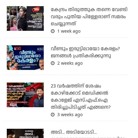
കേന്ദ്രം തിരുത്തുക തന്നെ വേണ്ടി
വരും പുതിയ പിള്ളേരാണ് സമരം
ചെയ്യുന്നത്
1 week ago
വീണ്ടും ഇരുട്ടിലായോ കേരളം?
ജനങ്ങൾ പ്രതികരിക്കുന്നു
2 weeks ago
23 വർഷത്തിന് ശേഷം
കോഴിക്കോട് മെഡിക്കൽ
കോളേജ് എസ്.എഫ്.ഐ
തിരിച്ചുപിടിച്ചത് എങ്ങനെ?
3 weeks ago
അടി... അടിയോടടി...