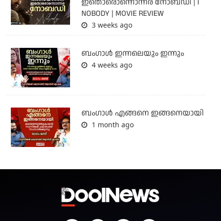
ഇതൊരൊന്നൊന്നര നോബഡി | I
NOBODY | MOVIE REVIEW
3 weeks ago
ബംഗാള്‍ ഇന്നലെയും ഇന്നും
4 weeks ago
ബം​ഗാൾ എങ്ങനെ ഇങ്ങനെയായി
1 month ago