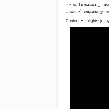
അനൂപ് ജേക്കബും ജോ
വരേണ്ടി വരുമെന്നും ല
Content Highlights: john