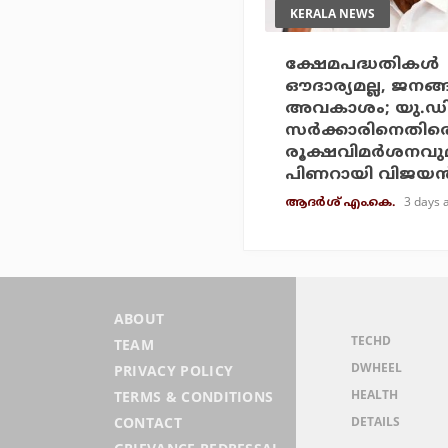
KERALA NEWS
ക്ഷേമപദ്ധതികള്‍
ഔദാര്യമല്ല, ജനങ്
അവകാശം; യു.ഡ
സര്‍ക്കാരിനെതിര
രൂക്ഷവിമര്‍ശനവു
പിണറായി വിജയന്
3 days 
ആദർശ് എം.കെ.
ABOUT
TECHD
TEAM
DWHEEL
PRIVACY POLICY
HEALTH
TERMS & CONDITIONS
DETAILS
CONTACT