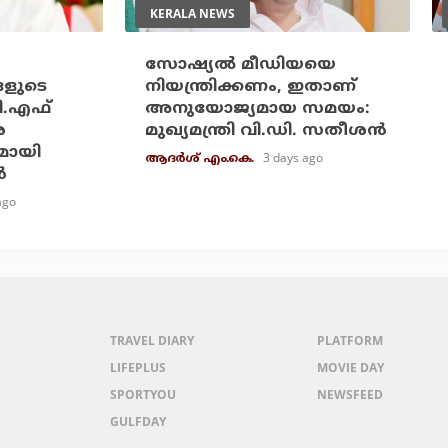
KERALA NEWS
സോഷ്യല്‍ മീഡിയയെ
ങളുടെ
നിയന്ത്രിക്കണം, ഇതാണ്
ി.എഫ്
അനുയോജ്യമായ സമയം:
െ
മുഖ്യമന്ത്രി വി.ഡി. സതീശന്‍
മായി
3 days ago
ആദർശ് എം.കെ.
‍
ago
TRAVEL DIARY
PLATFORM
LIFEPLUS
MOVIE DAY
SPORTYOU
NEWSFEED
GULFDAY