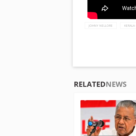
JOHNY NELLORE
KERALA
RELATED
NEWS