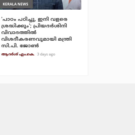
KERALA NEWS
'പാഠം പഠിച്ചു, ഇനി വളരെ
ശ്രദ്ധിക്കും'; പ്രിയദര്‍ശിനി
വിവാദത്തില്‍
വിശദീകരണവുമായി മന്ത്രി
സി.പി. ജോണ്‍
3 days ago
ആദർശ് എം.കെ.