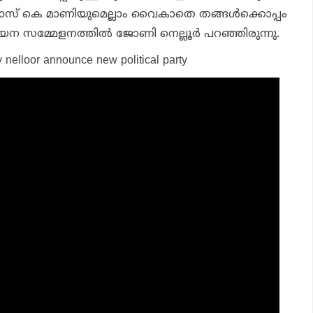
സ് കെ മാണിയുമെല്ലാം വൈകാതെ തങ്ങള്‍ക്കൊപ്പം
യന സമ്മേളനത്തില്‍ ജോണി നെല്ലൂര്‍ പറഞ്ഞിരുന്നു.
y nelloor announce new political party