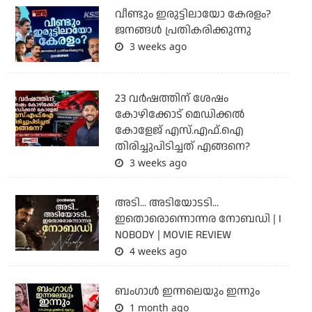
വീണ്ടും ഇരുട്ടിലായോ കേരളം?
ജനങ്ങൾ പ്രതികരിക്കുന്നു
3 weeks ago
23 വർഷത്തിന് ശേഷം
കോഴിക്കോട് മെഡിക്കൽ
കോളേജ് എസ്.എഫ്.ഐ
തിരിച്ചുപിടിച്ചത് എങ്ങനെ?
3 weeks ago
അടി... അടിയോടടി...
ഇതൊരൊന്നൊന്നര നോബഡി | I
NOBODY | MOVIE REVIEW
4 weeks ago
ബംഗാള്‍ ഇന്നലെയും ഇന്നും
1 month ago