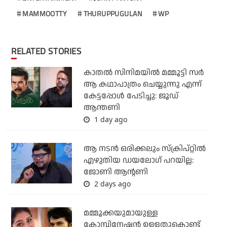
MAMMOOTTY
THURUPPUGULAN
WP
RELATED STORIES
കാതൽ സിനിമയിൽ മമ്മൂട്ടി സർ
ആ കഥാപാത്രം ചെയ്യുന്നു എന്ന്
കേട്ടപ്പോൾ പേടിച്ചു: ജൂഡ്
ആന്തണി
1 day ago
ആ നടൻ ഒരിക്കലും സ്ക്രിപ്റ്റിൽ
എഴുതിയ ഡയലോഗ് പറയില്ല:
ജോണി ആന്റണി
2 days ago
മമ്മൂക്കയുമായുള്ള
കോമ്പിനേഷൻ ഉള്ളതുകൊണ്ട്