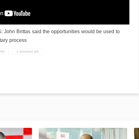
S:
John Brittas said the opportunities would be used to
tary process
EWS
V SHIVADAS MP