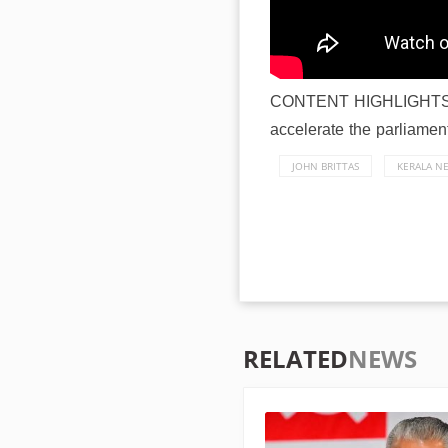
CONTENT HIGHLIGHT
accelerate the parliamen
JOHN BRITTAS
KERALA N
RELATED
NEWS