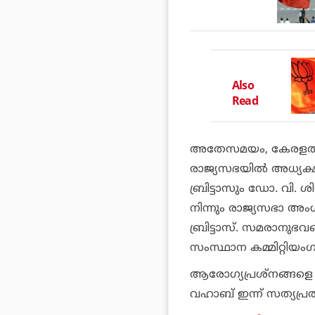
Also
Read
അതേസമയം, കേരളത്തില
രാജ്യസഭയില്‍ അധ്യക്ഷന
ബ്രിട്ടാസും ഡോ. വി.
നിന്നും രാജ്യസഭാ അംഗ
ബ്രിട്ടാസ്. സമരാനുഭ
സംസ്ഥാന കമ്മിറ്റിയംഗ
ആരോഗ്യപ്രശ്നങ്ങളെ തുട
വഹാബ് ഇന്ന് സത്യപ്ര