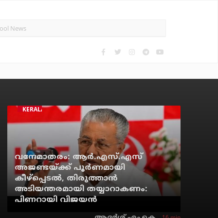
KERALA NEWS
വന്ദേമാതരം: ആര്‍.എസ്.എസ്
അജണ്ടയ്ക്ക് പൂര്‍ണമായി
കീഴ്‌പ്പെടല്‍, തിരുത്താന്‍
അടിയന്തരമായി തയ്യാറാകണം:
പിണറായി വിജയന്‍
16 min
ആദർശ് എം.കെ.