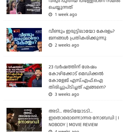
വരും പുതിയ പിള്ളേരാണ് സമരം
ചെയ്യുന്നത്
1 week ago
വീണ്ടും ഇരുട്ടിലായോ കേരളം?
ജനങ്ങൾ പ്രതികരിക്കുന്നു
2 weeks ago
23 വർഷത്തിന് ശേഷം
കോഴിക്കോട് മെഡിക്കൽ
കോളേജ് എസ്.എഫ്.ഐ
തിരിച്ചുപിടിച്ചത് എങ്ങനെ?
3 weeks ago
അടി... അടിയോടടി...
ഇതൊരൊന്നൊന്നര നോബഡി | I
NOBODY | MOVIE REVIEW
4 weeks ago