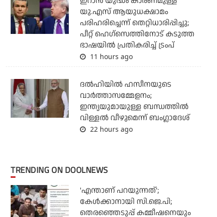
ഇറാന്‍ യുദ്ധം കാരണമുള്ള
യു.എസ് ആയുധക്ഷാമം
പരിഹരിച്ചെന്ന് തെറ്റിധാരിപ്പിച്ചു;
പീറ്റ് ഹെഗ്‌സെത്തിനോട് കടുത്ത
ഭാഷയില്‍ പ്രതികരിച്ച് ട്രംപ്
11 hours ago
ദല്‍ഹിയില്‍ ഹസീനയുടെ
വാര്‍ത്താസമ്മേളനം;
ഇന്ത്യയുമായുള്ള ബന്ധത്തില്‍
വിള്ളല്‍ വീഴുമെന്ന് ബംഗ്ലാദേശ്
22 hours ago
TRENDING ON DOOLNEWS
'എന്താണ് പറയുന്നത്';
കേള്‍ക്കാനായി സി.ജെ.പി;
തെരഞ്ഞെടുപ്പ് കമ്മീഷനെയും