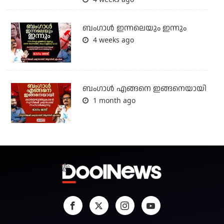
ബംഗാള്‍ ഇന്നലെയും ഇന്നും
4 weeks ago
ബം​ഗാൾ എങ്ങനെ ഇങ്ങനെയായി
1 month ago