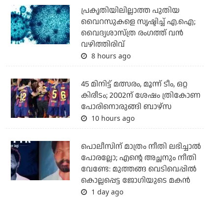
പ്രകൃതിയിലില്ലാത്ത പുതിയ
വൈറസുകളെ സൃഷ്ടിച്ച് എ.ഐ;
വൈദ്യശാസ്ത്ര രംഗത്ത് വന്‍
വഴിത്തിരിവ്
8 hours ago
45 മിനിട്ട് മത്സരം, മൂന്ന് ടീം, ഒറ്റ
കിരീടം; 2002ന് ശേഷം ത്രികോണ
പോരിനൊരുങ്ങി ബാഴ്‌സ
10 hours ago
പൊലീസിന് മാത്രം നീതി ലഭിച്ചാല്‍
പോരല്ലോ; എന്റെ അച്ഛനും നീതി
വേണ്ടേ: മുത്തങ്ങ വെടിവെപ്പില്‍
കൊല്ലപ്പെട്ട ജോഗിയുടെ മകന്‍
1 day ago