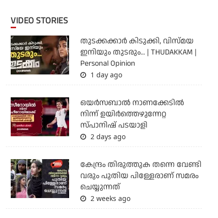
VIDEO STORIES
തുടക്കക്കാര്‍ കിടുക്കി, വിസ്മയ
ഇനിയും തുടരും... | THUDAKKAM |
Personal Opinion
1 day ago
ഒയര്‍സബാൽ നാണക്കേടിൽ
നിന്ന് ഉയിർത്തെഴുന്നേറ്റ
സ്പാനിഷ് പടയാളി
2 days ago
കേന്ദ്രം തിരുത്തുക തന്നെ വേണ്ടി
വരും പുതിയ പിള്ളേരാണ് സമരം
ചെയ്യുന്നത്
2 weeks ago