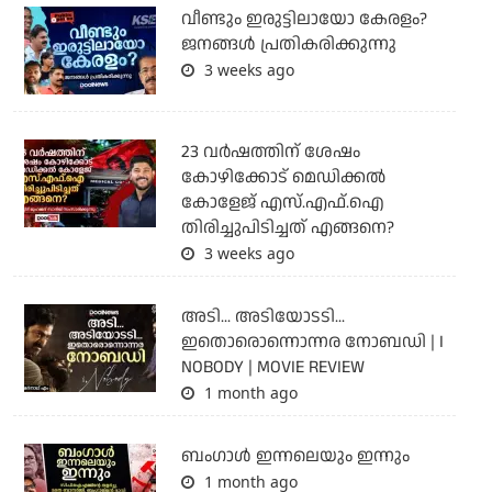
വീണ്ടും ഇരുട്ടിലായോ കേരളം?
ജനങ്ങൾ പ്രതികരിക്കുന്നു
3 weeks ago
23 വർഷത്തിന് ശേഷം
കോഴിക്കോട് മെഡിക്കൽ
കോളേജ് എസ്.എഫ്.ഐ
തിരിച്ചുപിടിച്ചത് എങ്ങനെ?
3 weeks ago
അടി... അടിയോടടി...
ഇതൊരൊന്നൊന്നര നോബഡി | I
NOBODY | MOVIE REVIEW
1 month ago
ബംഗാള്‍ ഇന്നലെയും ഇന്നും
1 month ago