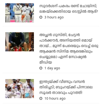
സുദര്‍ശന് പകരം രണ്ട് ചോയിസ്;
ലങ്കയ്‌ക്കെതിരായ ടെസ്റ്റില്‍ ആര്?
3 hours ago
അച്ഛന്‍ ഗുസ്തി, ചേട്ടന്‍
പാര്‍ക്കൗര്‍, അനിയത്തി മൊയ്
തായ്.... മൂന്ന് പേരെയും വെച്ച് ഒരു
ആക്ഷന്‍ സിനിമ ആരെങ്കിലും
ചെയ്യുമോ എന്ന് സോഷ്യല്‍
മീഡിയ
1 day ago
ഇന്ത്യയ്ക്ക് വീണ്ടും വമ്പന്‍
തിരിച്ചടി; ബുംറയ്ക്ക് പിന്നാലെ
സൂപ്പര്‍ താരവും പുറത്ത്!
10 hours ago