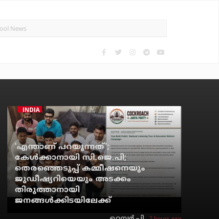
INDIA
'എന്താണ് പറയുന്നത്';
കേള്‍ക്കാനായി സി.ജെ.പി;
തെരഞ്ഞെടുപ്പ് കമ്മീഷനെയും
ജുഡീഷ്യറിയെയും അടക്കം
തിരുത്താനായി
ജനങ്ങള്‍ക്കിടയിലേക്ക്
2 hours ago
റെന്വര്‍ പി