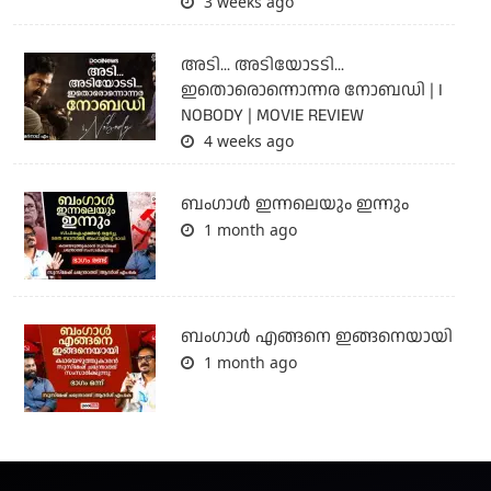
3 weeks ago
അടി... അടിയോടടി...
ഇതൊരൊന്നൊന്നര നോബഡി | I
NOBODY | MOVIE REVIEW
4 weeks ago
ബംഗാള്‍ ഇന്നലെയും ഇന്നും
1 month ago
ബം​ഗാൾ എങ്ങനെ ഇങ്ങനെയായി
1 month ago