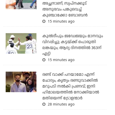
അച്ഛനാണ്; സ്വപ്‌നക്കൂട്
അനുഭവം പങ്കുവെച്ച്
കുഞ്ചാക്കോ ബോബന്‍
15 minutes ago
കുല്‍ദീപും ജഡേജയും മാനവും
വിറപ്പിച്ചു; കട്ടയ്ക്ക് പൊരുതി
ലങ്കയും; ആദ്യ ദിനത്തില്‍ 363ന്
എട്ട്!
15 minutes ago
രണ്ട് വാക്ക് പറയാമോ എന്ന്
ചോദ്യം, കൃത്യം രണ്ടുവാക്കില്‍
മറുപടി നല്‍കി പ്രണവ്; ഇനി
ഹിമാലയത്തില്‍ നോക്കിയാല്‍
മതിയെന്ന് ട്രോളന്മാര്‍
28 minutes ago