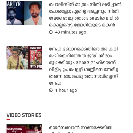
പൊലീസിന് മാത്രം നീതി ലഭിച്ചാല്‍
പോരല്ലോ; എന്റെ അച്ഛനും നീതി
വേണ്ടേ: മുത്തങ്ങ വെടിവെപ്പില്‍
കൊല്ലപ്പെട്ട ജോഗിയുടെ മകന്‍
43 minutes ago
നേഹ ബോറക്കെതിരെ അക്രമി
മഷിയെറിഞ്ഞത് ജയ് ശ്രീരാം
മുഴക്കിയും ദേശദ്രോഹിയെന്ന്
വിളിച്ചും; പെല്ലറ്റ് ഗണ്ണിനെ നേരിട്ട
തന്നെ ഭയപ്പെടുത്താനാവില്ലെന്ന്
നേഹ
1 hour ago
VIDEO STORIES
ഒയര്‍സബാൽ നാണക്കേടിൽ