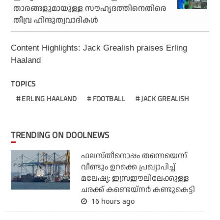
താരങ്ങളുമായുള്ള സൗഹൃദത്തിനെതിരെ
തീവ്ര ഹിന്ദുത്വവാദികള്‍
Content Highlights: Jack Grealish praises Erling
Haaland
TOPICS
ERLING HAALAND
FOOTBALL
JACK GREALISH
TRENDING ON DOOLNEWS
ഫലസ്തീനൊപ്പം തന്നെയെന്ന്
വീണ്ടും ഉറക്കെ പ്രഖ്യാപിച്ച്
മലേഷ്യ: ഇസ്രഈലിലേക്കുള്ള
ചരക്ക് കണ്ടെയ്‌നര്‍ കണ്ടുകെട്ടി
16 hours ago