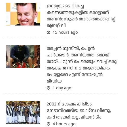
ഇന്ത്യയുടെ മികച്ച
കണ്ടെത്തലുകളില്‍ ഒരാളാണ്
അവന്‍; സൂപ്പര്‍ താരത്തെക്കുറിച്ച്
ബ്രെറ്റ് ലീ
15 hours ago
അച്ഛന്‍ ഗുസ്തി, ചേട്ടന്‍
പാര്‍ക്കൗര്‍, അനിയത്തി മൊയ്
തായ്.... മൂന്ന് പേരെയും വെച്ച് ഒരു
ആക്ഷന്‍ സിനിമ ആരെങ്കിലും
ചെയ്യുമോ എന്ന് സോഷ്യല്‍
മീഡിയ
1 day ago
2002ന് ശേഷം കിരീടം
നേടാനിറങ്ങിയ ബാഴ്സ വീണു;
കപ്പ് തൂക്കി ഇറ്റാലിയൻ ടീം
4 hours ago