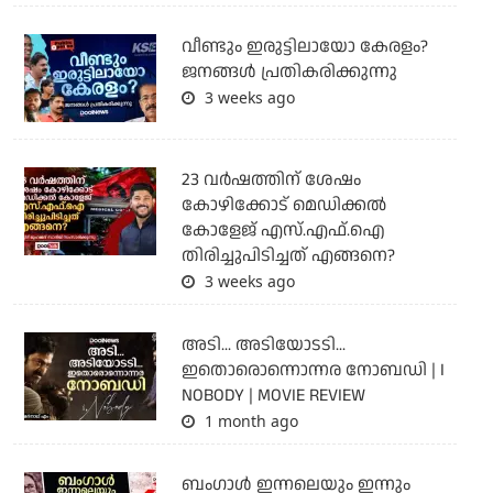
വീണ്ടും ഇരുട്ടിലായോ കേരളം?
ജനങ്ങൾ പ്രതികരിക്കുന്നു
3 weeks ago
23 വർഷത്തിന് ശേഷം
കോഴിക്കോട് മെഡിക്കൽ
കോളേജ് എസ്.എഫ്.ഐ
തിരിച്ചുപിടിച്ചത് എങ്ങനെ?
3 weeks ago
അടി... അടിയോടടി...
ഇതൊരൊന്നൊന്നര നോബഡി | I
NOBODY | MOVIE REVIEW
1 month ago
ബംഗാള്‍ ഇന്നലെയും ഇന്നും