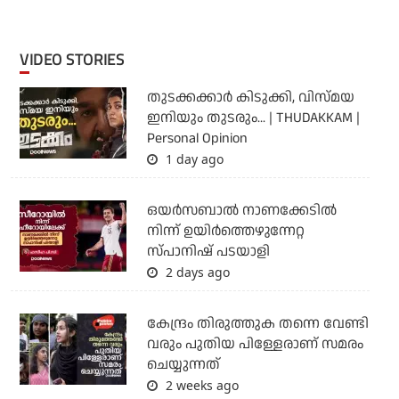
VIDEO STORIES
തുടക്കക്കാര്‍ കിടുക്കി, വിസ്മയ
ഇനിയും തുടരും... | THUDAKKAM |
Personal Opinion
1 day ago
ഒയര്‍സബാൽ നാണക്കേടിൽ
നിന്ന് ഉയിർത്തെഴുന്നേറ്റ
സ്പാനിഷ് പടയാളി
2 days ago
കേന്ദ്രം തിരുത്തുക തന്നെ വേണ്ടി
വരും പുതിയ പിള്ളേരാണ് സമരം
ചെയ്യുന്നത്
2 weeks ago