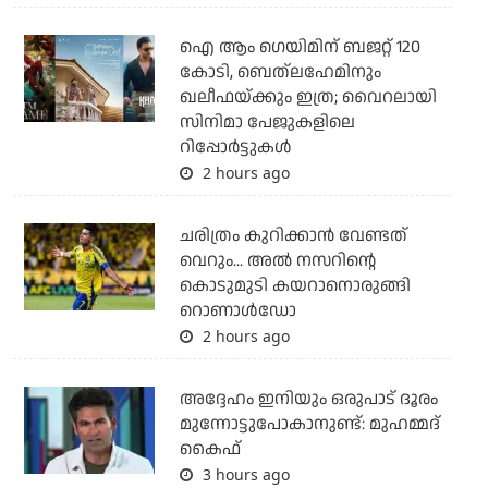
ഐ ആം ഗെയിമിന് ബജറ്റ് 120
കോടി, ബെത്‌ലഹേമിനും
ഖലീഫയ്ക്കും ഇത്ര; വൈറലായി
സിനിമാ പേജുകളിലെ
റിപ്പോര്‍ട്ടുകള്‍
2 hours ago
ചരിത്രം കുറിക്കാന്‍ വേണ്ടത്
വെറും... അല്‍ നസറിന്റെ
കൊടുമുടി കയറാനൊരുങ്ങി
റൊണാള്‍ഡോ
2 hours ago
അദ്ദേഹം ഇനിയും ഒരുപാട് ദൂരം
മുന്നോട്ടുപോകാനുണ്ട്: മുഹമ്മദ്
കൈഫ്
3 hours ago