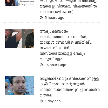
കമന്റും ബാധിക്കുന്നത് അവളെ
മാത്രമല്ല; വിസ്മയ വിഷയത്തില്‍
വൈറലായി പോസ്റ്റ്
5 hours ago
ആദ്യം മലയാളം
അറിയാത്തതിന്റെ പേരില്‍,
ഇപ്പോള്‍ ബോഡി ഷെയ്മിങ്...
സംഘപരിവാറിന്
വിസ്മയയോടുള്ള ദേഷ്യം
തീരുന്നില്ലേ?
16 hours ago
സച്ചിനെപ്പോലും മറികടക്കാനുള്ള
കഴിവ് അവനുണ്ട്; സൂപ്പര്‍
താരത്തെരത്തെക്കുറിച്ച് റോബിന്‍
ഉത്തപ്പ
1 day ago