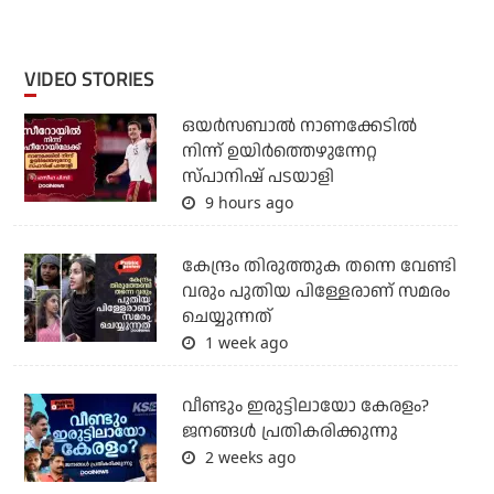
VIDEO STORIES
ഒയര്‍സബാൽ നാണക്കേടിൽ
നിന്ന് ഉയിർത്തെഴുന്നേറ്റ
സ്പാനിഷ് പടയാളി
9 hours ago
കേന്ദ്രം തിരുത്തുക തന്നെ വേണ്ടി
വരും പുതിയ പിള്ളേരാണ് സമരം
ചെയ്യുന്നത്
1 week ago
വീണ്ടും ഇരുട്ടിലായോ കേരളം?
ജനങ്ങൾ പ്രതികരിക്കുന്നു
2 weeks ago