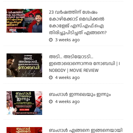
23 വർഷത്തിന് ശേഷം
കോഴിക്കോട് മെഡിക്കൽ
കോളേജ് എസ്.എഫ്.ഐ
തിരിച്ചുപിടിച്ചത് എങ്ങനെ?
3 weeks ago
അടി... അടിയോടടി...
ഇതൊരൊന്നൊന്നര നോബഡി | I
NOBODY | MOVIE REVIEW
4 weeks ago
ബംഗാള്‍ ഇന്നലെയും ഇന്നും
4 weeks ago
ബം​ഗാൾ എങ്ങനെ ഇങ്ങനെയായി