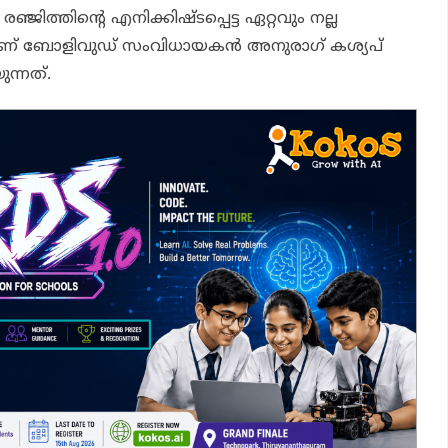
ഞ്ജിത്തിന്റെ എനിക്കിഷ്ടപ്പെട്ട ഏറ്റവും നല്ല
ണ് ബോളിവുഡ് സംവിധായകന്‍ അനുരാഗ് കശ്യപ്
ുന്നത്.