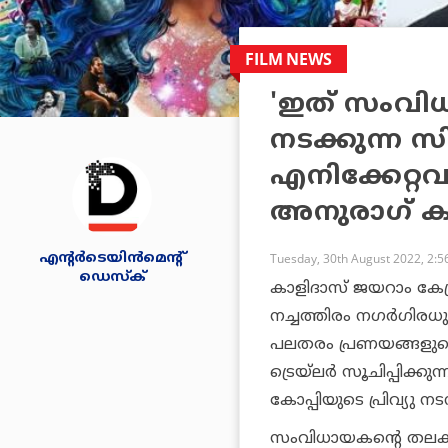
FILM NEWS
'ഇത് സംവി
നടക്കുന്ന സ
എനിക്കേറ്റവു
അനുരാഗ് കശ
എന്റര്‍ടെയിന്‍മെന്റ്
Tuesday, 30th August 2022, 2:
ഡെസ്‌ക്
കാളിദാസ് ജയറാം കേന്ദ
നച്ചത്തിരം നഗര്‍ഗിരധു
പലതരം പ്രണയങ്ങളുടെ 
ട്രെയ്ലര്‍ സൂചിപ്പിക്
കോപ്പിയുടെ പ്രിവ്യു നടന്
സംവിധായകന്റെ തലക്കക