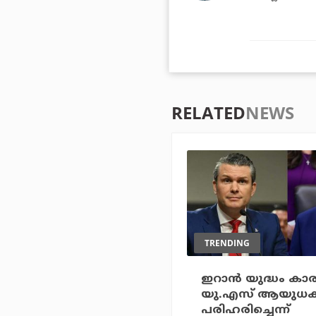
RELATED
NEWS
TRENDING
ഇറാന്‍ യുദ്ധം ക
യു.എസ് ആയുധക്
പരിഹരിച്ചെന്ന്