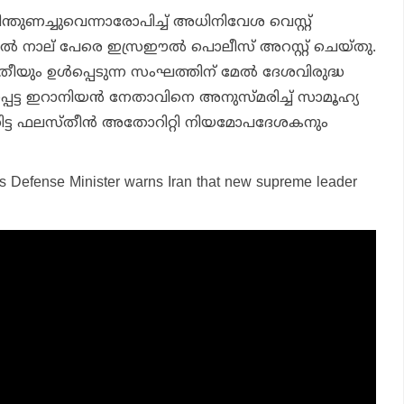
ന്തുണച്ചുവെന്നാരോപിച്ച് അധിനിവേശ വെസ്റ്റ്
്‍ നാല് പേരെ ഇസ്രഈല്‍ പൊലീസ് അറസ്റ്റ് ചെയ്തു.
ത്രീയും ഉള്‍പ്പെടുന്ന സംഘത്തിന് മേല്‍ ദേശവിരുദ്ധ
്പെട്ട ഇറാനിയന്‍ നേതാവിനെ അനുസ്മരിച്ച് സാമൂഹ്യ
ററിട്ട ഫലസ്തീന്‍ അതോറിറ്റി നിയമോപദേശകനും
l’s Defense Minister warns Iran that new supreme leader