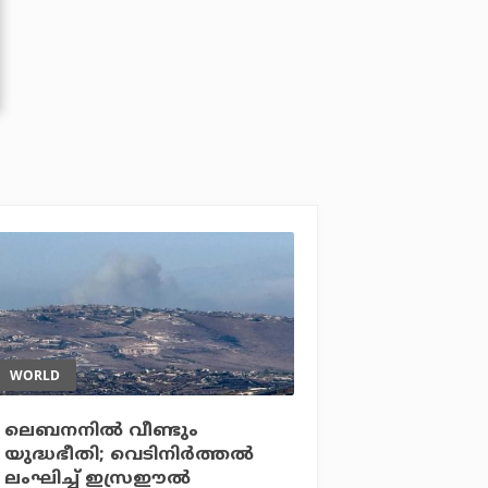
WORLD
ലെബനനില്‍ വീണ്ടും
യുദ്ധഭീതി; വെടിനിര്‍ത്തല്‍
ലംഘിച്ച് ഇസ്രഈല്‍