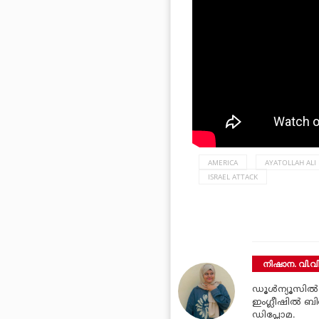
AMERICA
AYATOLLAH ALI
ISRAEL ATTACK
നിഷാന. വി.വ
ഡൂള്‍ന്യൂസില്
ഇംഗ്ലീഷില്‍ ബി
ഡിപ്ലോമ.