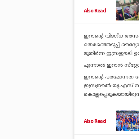
Also Read
ഇറാന്റെ വിദഗ്ധ അസംബ
തെരഞ്ഞെടുപ്പ് ഔദ്യോ
മുതിര്‍ന്ന ഇസ്രഈലി ഉദ
എന്നാല്‍ ഇറാന്‍ സ്‌റ്റേറ്റ
ഇറാന്റെ പരമോന്നത ന
ഇസ്രഈല്‍-യു.എസ് സം
കൊല്ലപ്പെടുകയായിരുന്
Also Read