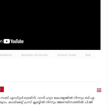
 KHAMENEI
BENJAMIN NETANYAHU
DONALD TRUMP
IRAN
ി
‍ സബ് എഡിറ്റര്‍ ട്രെയ്‌നി. വാദി ഹുദ കോളേജില്‍ നിന്നും ബി.എ
രുദം. കാലിക്കറ്റ് പ്രസ് ക്ലബ്ബില്‍ നിന്നും ജേണലിസത്തില്‍ പി.ജി