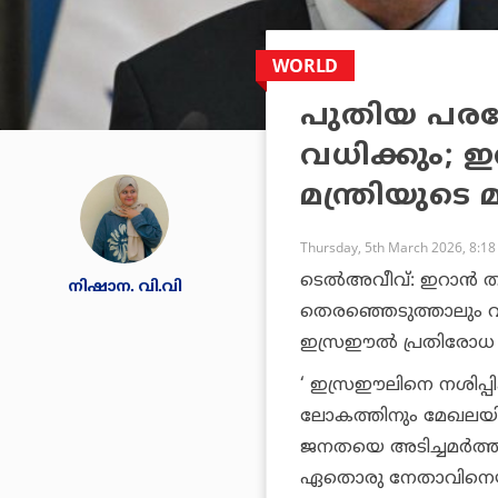
WORLD
പുതിയ പരമ
വധിക്കും; 
മന്ത്രിയുടെ മ
Thursday, 5th March 2026, 8:1
ടെല്‍അവീവ്: ഇറാന്
നിഷാന. വി.വി
തെരഞ്ഞെടുത്താലും വധി
ഇസ്രഈല്‍ പ്രതിരോധ മന
‘ ഇസ്രഈലിനെ നശിപ്പിക
ലോകത്തിനും മേഖലയില
ജനതയെ അടിച്ചമര്‍ത്
ഏതൊരു നേതാവിനെയും വധ