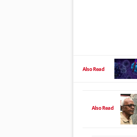
Also Read
Also Read