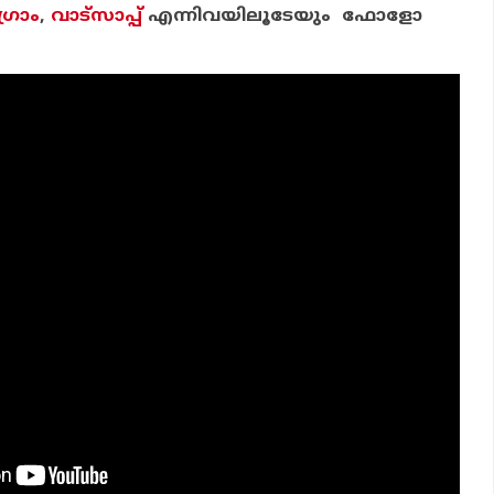
്രാം
,
വാട്‌സാപ്പ്
എന്നിവയിലൂടേയും ഫോളോ