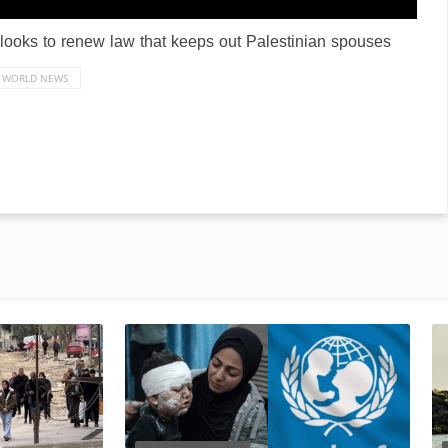
l looks to renew law that keeps out Palestinian spouses
WORLD NEWS