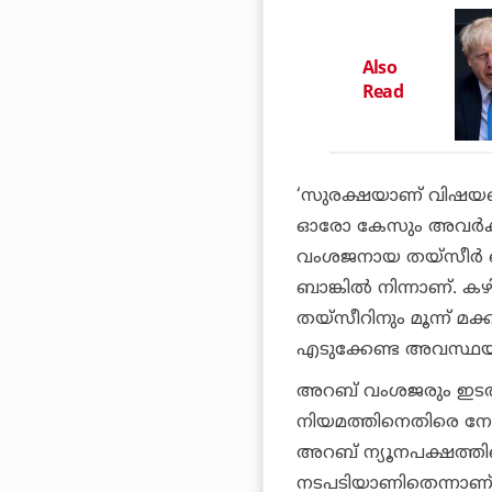
Also
Read
‘സുരക്ഷയാണ് വിഷയമെങ്ക
ഓരോ കേസും അവര്‍ക്
വംശജനായ തയ്‌സീര്‍ ഖാത
ബാങ്കില്‍ നിന്നാണ്. 
തയ്‌സീറിനും മൂന്ന് മക്
എടുക്കേണ്ട അവസ്ഥ
അറബ് വംശജരും ഇടതു
നിയമത്തിനെതിരെ നേര
അറബ് ന്യൂനപക്ഷത്തിന്
നടപടിയാണിതെന്നാണ് ഇവ