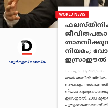
WORLD NEWS
ഫലസ്തീനി
ജീവിതപങ്കാ
താമസിക്കുന്ന
നിയമം; വോട്
ഇസ്രാഈല്‍ സ
ഡൂള്‍ന്യൂസ് ഡെസ്‌ക്
Tuesday, 6th July 2021, 9:07 am
ടെല്‍ അവീവ്: ജീവിതപ
സൗകര്യം നല്‍കുന്നത
നിയമം പുതുക്കേണ്ടതു
ഇസ്രഈല്‍. 2003 മുതല
പുതുക്കണോയെന്ന് തിങ്ക