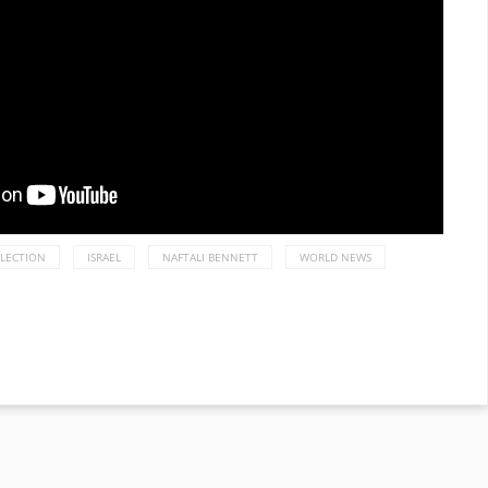
LECTION
ISRAEL
NAFTALI BENNETT
WORLD NEWS