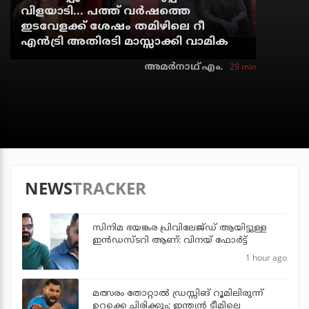
വിളയാടി... പത്ത് വര്‍ഷത്തെ
ഇടവേളക്ക് ശേഷം തമിഴിലെ റീ
എന്‍ട്രി അതിരടി മാസ്സാക്കി വാമിക
29 min
അമര്‍നാഥ് എം.
NEWS
TRACKER
സിനിമ ഭയങ്കര പ്രിവിലേജ്ഡ് ആയിട്ടുള്ള
ഇൻഡസ്ടറി ആണ്: വിനയ് ഫോർട്ട്
1 hour ago
മത്സരം തോറ്റാല്‍ ഡ്രസ്സിങ് റൂമിലിരുന്ന്
ഉറക്കെ ചിരിക്കും; ഇന്ത്യന്‍ ടീമിലെ