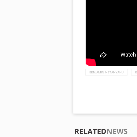
BENJAMIN NETANYAHU
E
RELATED
NEWS