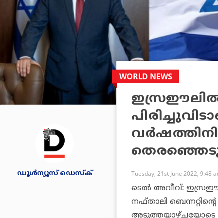
WORLD NEWS
ഇസ്രഈലില്‍ 
പിരിച്ചുവിടാ
വര്‍ഷത്തിന
തെരഞ്ഞെടുപ്
ഡൂള്‍ന്യൂസ് ഡെസ്‌ക്
Tuesday, 21st June 2022, 9:48 
ടെല്‍ അവീവ്: ഇസ്രഈലില
നഫ്താലി ബെന്നറ്റിന്റെ
അടുത്തയാഴ്ചയോടെ പാര്‍