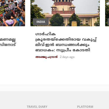
INDIA
ഗാര്‍ഹിക
മണമല്ല
ക്രൂരതയ്ക്കെതിരായ വകുപ്പ്
സിനോട്
ലിവ്-ഇന്‍ ബന്ധങ്ങള്‍ക്കും
ബാധകം: സുപ്രീം കോടതി
2 days ago
അഞ്ജു ചന്ദ്രന്‍
TRAVEL DIARY
PLATFORM