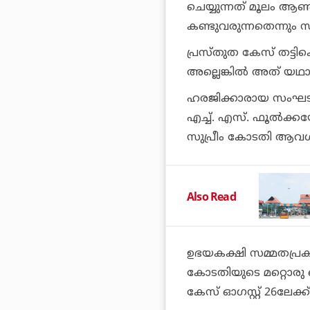
ചെയ്യുന്നത് മൂലം ആണ
കണ്ടുവരുന്നതെന്നും സു
പ്രസ്തുത കേസ് തട്ടി
അല്ലെങ്കില്‍ അത് യഥ
ഹരജിക്കാരായ സംഘടനയ
എച്ച്. എസ്. ഫൂല്‍ക്
സുപ്രീം കോടതി ആവശ്യപ്
Also Read
ഉഭയകക്ഷി സമ്മതപ്രക
കോടതിയുടെ മറ്റൊരു ബെഞ
കേസ് ഓഗസ്റ്റ് 26ലേക്ക് മ