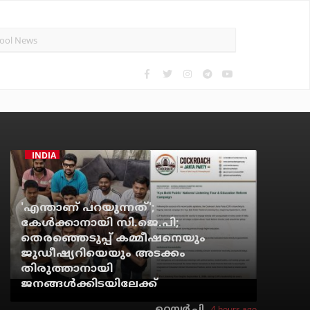
INDIA
'എന്താണ് പറയുന്നത്';
കേള്‍ക്കാനായി സി.ജെ.പി;
തെരഞ്ഞെടുപ്പ് കമ്മീഷനെയും
ജുഡീഷ്യറിയെയും അടക്കം
തിരുത്താനായി
ജനങ്ങള്‍ക്കിടയിലേക്ക്
4 hours ago
റെന്വര്‍ പി