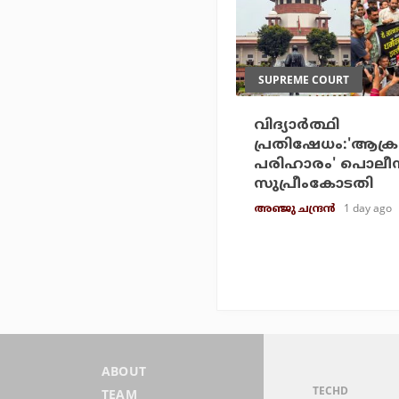
SUPREME COURT
വിദ്യാര്‍ത്ഥി
പ്രതിഷേധം:'ആക്ര
പരിഹാരം' പൊലീ
സുപ്രീംകോടതി
1 day ago
അഞ്ജു ചന്ദ്രന്‍
ABOUT
TECHD
TEAM