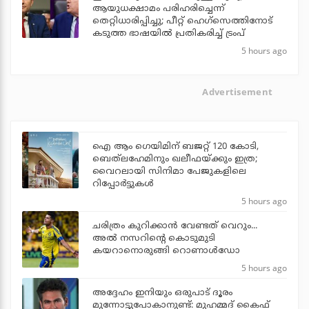
ആയുധക്ഷാമം പരിഹരിച്ചെന്ന്
തെറ്റിധാരിപ്പിച്ചു; പീറ്റ് ഹെഗ്‌സെത്തിനോട്
കടുത്ത ഭാഷയില്‍ പ്രതികരിച്ച് ട്രംപ്
5 hours ago
Advertisement
ഐ ആം ഗെയിമിന് ബജറ്റ് 120 കോടി,
ബെത്‌ലഹേമിനും ഖലീഫയ്ക്കും ഇത്ര;
വൈറലായി സിനിമാ പേജുകളിലെ
റിപ്പോര്‍ട്ടുകള്‍
5 hours ago
ചരിത്രം കുറിക്കാന്‍ വേണ്ടത് വെറും...
അല്‍ നസറിന്റെ കൊടുമുടി
കയറാനൊരുങ്ങി റൊണാള്‍ഡോ
5 hours ago
അദ്ദേഹം ഇനിയും ഒരുപാട് ദൂരം
മുന്നോട്ടുപോകാനുണ്ട്: മുഹമ്മദ് കൈഫ്