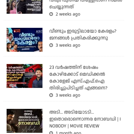
വരും പുതിയ പിള്ളേരാണ് സമരം
ചെയ്യുന്നത്
2 weeks ago
വീണ്ടും ഇരുട്ടിലായോ കേരളം?
ജനങ്ങൾ പ്രതികരിക്കുന്നു
3 weeks ago
23 വർഷത്തിന് ശേഷം
കോഴിക്കോട് മെഡിക്കൽ
കോളേജ് എസ്.എഫ്.ഐ
തിരിച്ചുപിടിച്ചത് എങ്ങനെ?
3 weeks ago
അടി... അടിയോടടി...
ഇതൊരൊന്നൊന്നര നോബഡി | I
NOBODY | MOVIE REVIEW
1 month ago