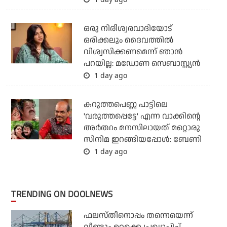
ഒരു നിരീശ്വരവാദിയോട്
ഒരിക്കലും ദൈവത്തിൽ
വിശ്വസിക്കണമെന്ന് ഞാൻ
പറയില്ല: മഡോണ സെബാസ്റ്റ്യൻ
1 day ago
കറുത്തപെണ്ണ പാട്ടിലെ
'വരുത്തപ്പെട്ടേ' എന്ന വാക്കിന്റെ
അർത്ഥം മനസിലായത് മറ്റൊരു
സിനിമ ഇറങ്ങിയപ്പോൾ: ബേണി
1 day ago
TRENDING ON DOOLNEWS
ഫലസ്തീനൊപ്പം തന്നെയെന്ന്