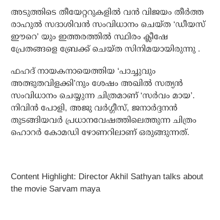
അടുത്തിടെ തീയേറ്ററുകളിൽ വൻ വിജയം തീർത്ത
രാഹുൽ സദാശിവൻ സംവിധാനം ചെയ്ത ‘ഡീയസ്
ഈറെ’ യും ഇത്തരത്തിൽ സ്ഥിരം ക്ലീഷേ
പ്രേതങ്ങളെ ബ്രേക്ക് ചെയ്ത സിനിമയായിരുന്നു .
ഫഹദ് നായകനായെത്തിയ ‘പാച്ചുവും
അത്ഭുതവിളക്കി’നും ശേഷം അഖിൽ സത്യൻ
സംവിധാനം ചെയ്യുന്ന ചിത്രമാണ് ‘സര്‍വം മായ’.
നിവിൻ പോളി, അജു വർഗ്ഗീസ്, ജനാർദ്ദനൻ
തുടങ്ങിയവർ പ്രധാനവേഷത്തിലെത്തുന്ന ചിത്രം
ഹൊറർ കോമഡി ഴോണറിലാണ് ഒരുങ്ങുന്നത്.
Content Highlight: Director Akhil Sathyan talks about
the movie Sarvam maya