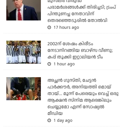
മുസ്‌ലീം വിരുദ്ധ
പരാമര്‍ശങ്ങള്‍ക്ക് തിരിച്ചടി; ട്രംപ്
പിന്തുണച്ച നേതാവിന്
തെരഞ്ഞെടുപ്പില്‍ തോല്‍വി
17 hours ago
2002ന് ശേഷം കിരീടം
നേടാനിറങ്ങിയ ബാഴ്സ വീണു;
കപ്പ് തൂക്കി ഇറ്റാലിയൻ ടീം
1 hour ago
അച്ഛന്‍ ഗുസ്തി, ചേട്ടന്‍
പാര്‍ക്കൗര്‍, അനിയത്തി മൊയ്
തായ്.... മൂന്ന് പേരെയും വെച്ച് ഒരു
ആക്ഷന്‍ സിനിമ ആരെങ്കിലും
ചെയ്യുമോ എന്ന് സോഷ്യല്‍
മീഡിയ
1 day ago