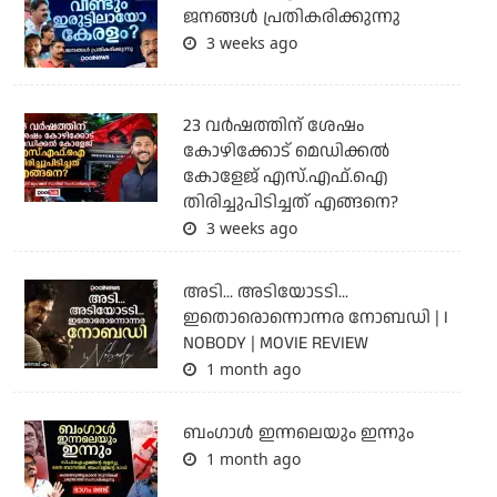
ജനങ്ങൾ പ്രതികരിക്കുന്നു
3 weeks ago
23 വർഷത്തിന് ശേഷം
കോഴിക്കോട് മെഡിക്കൽ
കോളേജ് എസ്.എഫ്.ഐ
തിരിച്ചുപിടിച്ചത് എങ്ങനെ?
3 weeks ago
അടി... അടിയോടടി...
ഇതൊരൊന്നൊന്നര നോബഡി | I
NOBODY | MOVIE REVIEW
1 month ago
ബംഗാള്‍ ഇന്നലെയും ഇന്നും
1 month ago