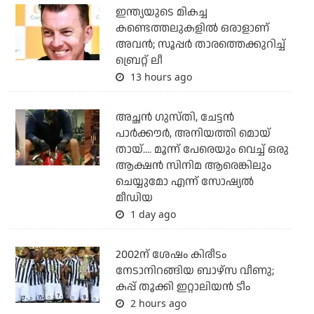
ഇന്ത്യയുടെ മികച്ച
കണ്ടെത്തലുകളില്‍ ഒരാളാണ്
അവന്‍; സൂപ്പര്‍ താരത്തെക്കുറിച്ച്
ബ്രെറ്റ് ലീ
13 hours ago
അച്ഛന്‍ ഗുസ്തി, ചേട്ടന്‍
പാര്‍ക്കൗര്‍, അനിയത്തി മൊയ്
തായ്.... മൂന്ന് പേരെയും വെച്ച് ഒരു
ആക്ഷന്‍ സിനിമ ആരെങ്കിലും
ചെയ്യുമോ എന്ന് സോഷ്യല്‍
മീഡിയ
1 day ago
2002ന് ശേഷം കിരീടം
നേടാനിറങ്ങിയ ബാഴ്സ വീണു;
കപ്പ് തൂക്കി ഇറ്റാലിയൻ ടീം
2 hours ago