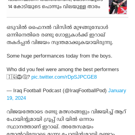
14 കോടിയുടെ പൊന്നും വിലയുള്ള താരം
ഒടുവില്‍ ഫൈനല്‍ വിസില്‍ മുഴങ്ങുമ്പോള്‍
ഒന്നിനെതിരെ രണ്ടു ഗോളുകള്‍ക്ക് ഇറാഖ്
തകര്‍പ്പന്‍ വിജയം സ്വന്തമാക്കുകയായിരുന്നു.
Some huge performances today from the boys.
Who did you feel were among the best performers
🇮🇶🦁🤔?
pic.twitter.com/rDpSJPCGE8
— Iraq Football Podcast (@IraqFootballPod)
January
19, 2024
വിജയത്തോടെ രണ്ടു മത്സരങ്ങളും വിജയിച്ച് ആറ്
പോയിന്റുമായി ഗ്രൂപ്പ് ഡി യില്‍ ഒന്നാം
സ്ഥാനത്താണ് ഇറാഖ്. അതേസമയം
തോല്‍വിയോടെ മൂന്നു പോയിന്റുമായി രണ്ടാം