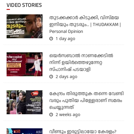
VIDEO STORIES
തുടക്കക്കാര്‍ കിടുക്കി, വിസ്മയ
ഇനിയും തുടരും... | THUDAKKAM |
Personal Opinion
1 day ago
ഒയര്‍സബാൽ നാണക്കേടിൽ
നിന്ന് ഉയിർത്തെഴുന്നേറ്റ
സ്പാനിഷ് പടയാളി
2 days ago
കേന്ദ്രം തിരുത്തുക തന്നെ വേണ്ടി
വരും പുതിയ പിള്ളേരാണ് സമരം
ചെയ്യുന്നത്
2 weeks ago
വീണ്ടും ഇരുട്ടിലായോ കേരളം?