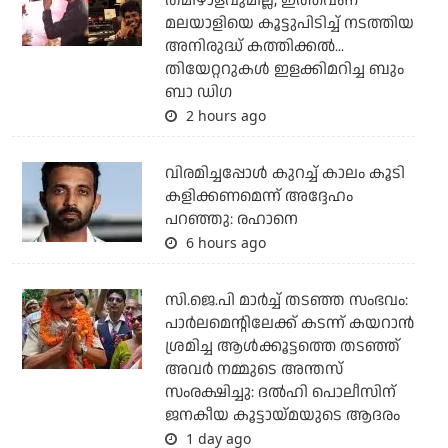
തമിഴാളവുമില്ല; ഇത്തവണ
മലയാളിയെ കൂട്ടുപിടിച്ച് നടത്തിയ
അനിരുദ്ധ് കത്തിക്കല്‍...
തിയേറ്ററുകള്‍ ഇളക്കിമറിച്ച ബും
ബാ ഡിഗ
2 hours ago
വിരമിച്ചപ്പോള്‍ കുറച്ച് കാലം കൂടി
കളിക്കണമെന്ന് അദ്ദേഹം
പറഞ്ഞു: രഹാനെ
6 hours ago
സി.ജെ.പി മാര്‍ച്ച് തടഞ്ഞ സംഭവം:
പാര്‍ലമെന്റിലേക്ക് കടന്ന് കയറാന്‍
ശ്രമിച്ച ആള്‍ക്കൂട്ടത്തെ തടഞ്ഞ്
അവര്‍ നമ്മുടെ അന്തസ്
സംരക്ഷിച്ചു: ദല്‍ഹി പൊലീസിന്
ജനകീയ കൂട്ടായ്മയുടെ ആദരം
1 day ago