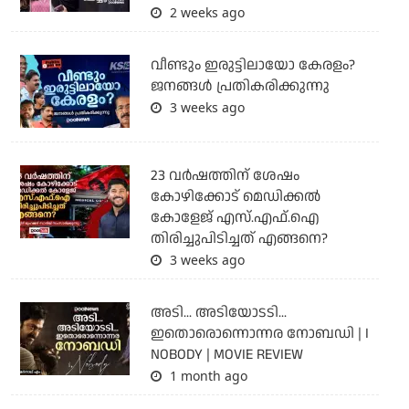
2 weeks ago
വീണ്ടും ഇരുട്ടിലായോ കേരളം?
ജനങ്ങൾ പ്രതികരിക്കുന്നു
3 weeks ago
23 വർഷത്തിന് ശേഷം
കോഴിക്കോട് മെഡിക്കൽ
കോളേജ് എസ്.എഫ്.ഐ
തിരിച്ചുപിടിച്ചത് എങ്ങനെ?
3 weeks ago
അടി... അടിയോടടി...
ഇതൊരൊന്നൊന്നര നോബഡി | I
NOBODY | MOVIE REVIEW
1 month ago