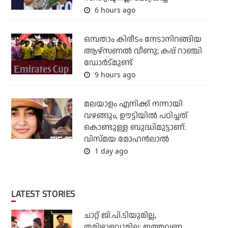
6 hours ago
ഒമ്പതാം കിരീടം നേടാനിറങ്ങിയ
ആഴ്സണല്‍ വീണു; കപ്പ് റാഞ്ചി
ഡോര്‍ട്മുണ്ട്
9 hours ago
മലയാളം എനിക്ക് നന്നായി
വഴങ്ങും, ഊട്ടിയില്‍ പഠിച്ചത്
കൊണ്ടുള്ള ബുദ്ധിമുട്ടാണ്:
വിസ്മയ മോഹന്‍ലാല്‍
1 day ago
LATEST STORIES
ചാറ്റ് ജി.പി.ടിയുമില്ല,
തമിഴാളവുമില്ല; ഇത്തവണ