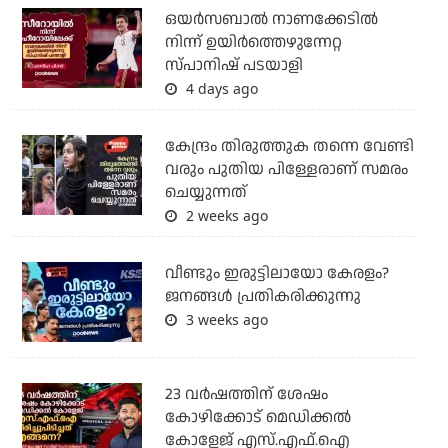
ഒയര്‍സബാൽ നാണക്കേടിൽ
നിന്ന് ഉയിർത്തെഴുന്നേറ്റ
സ്പാനിഷ് പടയാളി
4 days ago
കേന്ദ്രം തിരുത്തുക തന്നെ വേണ്ടി
വരും പുതിയ പിള്ളേരാണ് സമരം
ചെയ്യുന്നത്
2 weeks ago
വീണ്ടും ഇരുട്ടിലായോ കേരളം?
ജനങ്ങൾ പ്രതികരിക്കുന്നു
3 weeks ago
23 വർഷത്തിന് ശേഷം
കോഴിക്കോട് മെഡിക്കൽ
കോളേജ് എസ്.എഫ്.ഐ