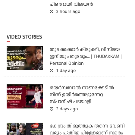
പിണറായി വിജയന്‍
3 hours ago
VIDEO STORIES
തുടക്കക്കാര്‍ കിടുക്കി, വിസ്മയ
ഇനിയും തുടരും... | THUDAKKAM |
Personal Opinion
1 day ago
ഒയര്‍സബാൽ നാണക്കേടിൽ
നിന്ന് ഉയിർത്തെഴുന്നേറ്റ
സ്പാനിഷ് പടയാളി
2 days ago
കേന്ദ്രം തിരുത്തുക തന്നെ വേണ്ടി
വരും പുതിയ പിള്ളേരാണ് സമരം