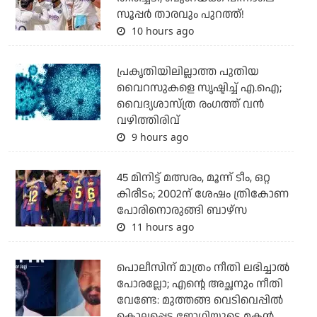
സൂപ്പര്‍ താരവും പുറത്ത്!
10 hours ago
പ്രകൃതിയിലില്ലാത്ത പുതിയ
വൈറസുകളെ സൃഷ്ടിച്ച് എ.ഐ;
വൈദ്യശാസ്ത്ര രംഗത്ത് വന്‍
വഴിത്തിരിവ്
9 hours ago
45 മിനിട്ട് മത്സരം, മൂന്ന് ടീം, ഒറ്റ
കിരീടം; 2002ന് ശേഷം ത്രികോണ
പോരിനൊരുങ്ങി ബാഴ്‌സ
11 hours ago
പൊലീസിന് മാത്രം നീതി ലഭിച്ചാല്‍
പോരല്ലോ; എന്റെ അച്ഛനും നീതി
വേണ്ടേ: മുത്തങ്ങ വെടിവെപ്പില്‍
കൊല്ലപ്പെട്ട ജോഗിയുടെ മകന്‍