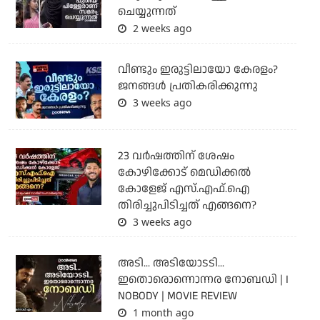
ചെയ്യുന്നത്
2 weeks ago
വീണ്ടും ഇരുട്ടിലായോ കേരളം?
ജനങ്ങൾ പ്രതികരിക്കുന്നു
3 weeks ago
23 വർഷത്തിന് ശേഷം
കോഴിക്കോട് മെഡിക്കൽ
കോളേജ് എസ്.എഫ്.ഐ
തിരിച്ചുപിടിച്ചത് എങ്ങനെ?
3 weeks ago
അടി... അടിയോടടി...
ഇതൊരൊന്നൊന്നര നോബഡി | I
NOBODY | MOVIE REVIEW
1 month ago