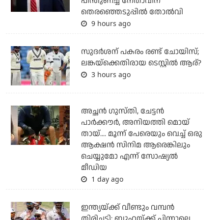
പിന്തുണച്ച നേതാവിന്
തെരഞ്ഞെടുപ്പില്‍ തോല്‍വി
9 hours ago
സുദര്‍ശന് പകരം രണ്ട് ചോയിസ്;
ലങ്കയ്‌ക്കെതിരായ ടെസ്റ്റില്‍ ആര്?
3 hours ago
അച്ഛന്‍ ഗുസ്തി, ചേട്ടന്‍
പാര്‍ക്കൗര്‍, അനിയത്തി മൊയ്
തായ്.... മൂന്ന് പേരെയും വെച്ച് ഒരു
ആക്ഷന്‍ സിനിമ ആരെങ്കിലും
ചെയ്യുമോ എന്ന് സോഷ്യല്‍
മീഡിയ
1 day ago
ഇന്ത്യയ്ക്ക് വീണ്ടും വമ്പന്‍
തിരിച്ചടി; ബുംറയ്ക്ക് പിന്നാലെ