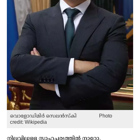
വൊളോഡിമിര്‍ സെലന്‍സ്‌കി Photo
credit: Wikipedia
നിലവിലുള്ള സാഹചര്യത്തില്‍ നാറ്റോ,